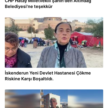
CHP Hatay Milletvekili Şahin'den Altındağ
Belediyesi'ne teşekkür
21.02.2023
İskenderun Yeni Devlet Hastanesi Çökme
Riskine Karşı Boşaltıldı.
16.02.2023