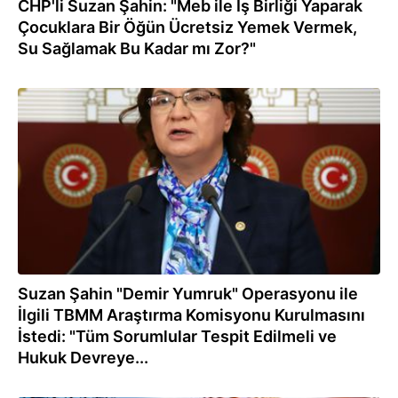
CHP'li Suzan Şahin: "Meb ile İş Birliği Yaparak
Çocuklara Bir Öğün Ücretsiz Yemek Vermek,
Su Sağlamak Bu Kadar mı Zor?"
26.07.2022
Suzan Şahin "Demir Yumruk" Operasyonu ile
İlgili TBMM Araştırma Komisyonu Kurulmasını
İstedi: "Tüm Sorumlular Tespit Edilmeli ve
Hukuk Devreye...