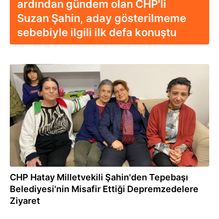
ardından gündem olan CHP'li
Suzan Şahin, aday gösterilmeme
sebebiyle ilgili ilk defa konuştu
05.04.2023
CHP Hatay Milletvekili Şahin'den Tepebaşı
Belediyesi'nin Misafir Ettiği Depremzedelere
Ziyaret