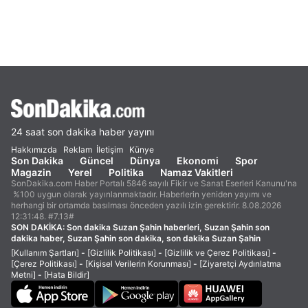
24 saat son dakika haber yayını
Hakkımızda
Reklam
İletişim
Künye
Son Dakika
Güncel
Dünya
Ekonomi
Spor
Magazin
Yerel
Politika
Namaz Vakitleri
SonDakika.com Haber Portalı 5846 sayılı Fikir ve Sanat Eserleri Kanunu'na
%100 uygun olarak yayınlanmaktadır. Haberlerin yeniden yayımı ve
herhangi bir ortamda basılması önceden yazılı izin gerektirir. 8.08.2026
12:31:48. #7.13#
SON DAKİKA:
Son dakika Suzan Şahin haberleri, Suzan Şahin son
dakika haber, Suzan Şahin son dakika, son dakika Suzan Şahin
[Kullanım Şartları]
-
[Gizlilik Politikası]
-
[Gizlilik ve Çerez Politikası]
-
[Çerez Politikası]
-
[Kişisel Verilerin Korunması]
-
[Ziyaretçi Aydınlatma
Metni]
-
[Hata Bildir]