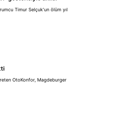
rumcu Timur Selçuk'un ölüm yıl
ti
 üreten OtoKonfor, Magdeburger