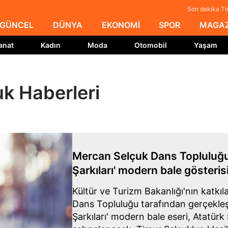
Son dakika Ti
GÜNCEL
DÜNYA
EKONOMİ
SPOR
MAGAZ
anat
Kadın
Moda
Otomobil
Yaşam
k Haberleri
Mercan Selçuk Dans Topluluğ
Şarkıları' modern bale gösteris
Kültür ve Turizm Bakanlığı'nın katkı
Dans Topluluğu tarafından gerçekleş
Şarkıları' modern bale eseri, Atatürk