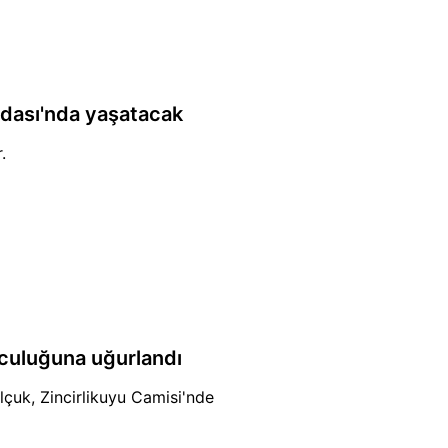
adası'nda yaşatacak
.
lculuğuna uğurlandı
lçuk, Zincirlikuyu Camisi'nde