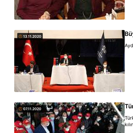
Bü
13.11.2020
Ayd
Tü
07.11.2020
Tür
kıl