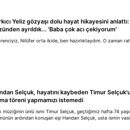
kıcı Yeliz gözyaşı dolu hayat hikayesini anlattı
zünden ayrıldık... 'Baba çok acı çekiyorum'
renciyiz, Nilüfer orta ikide, ben hazırlıktaydım. O zaman ra
ndan Selçuk, hayatını kaybeden Timur Selçuk'un
ma töreni yapmamızı istemedi
k müziğinin ünlü ismi Timur Selçuk, geçtiğimiz hafta 74 yaşı
münün ardından konuşan eşi Handan Selçuk, usta ismin vasiy