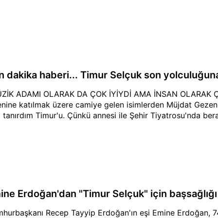
n dakika haberi... Timur Selçuk son yolculuğun
ZİK ADAMI OLARAK DA ÇOK İYİYDİ AMA İNSAN OLARAK 
enine katılmak üzere camiye gelen isimlerden Müjdat Gezen, 
i tanırdım Timur'u. Çünkü annesi ile Şehir Tiyatrosu'nda ber
ine Erdoğan'dan "Timur Selçuk" için başsağlığı
hurbaşkanı Recep Tayyip Erdoğan'ın eşi Emine Erdoğan, 7