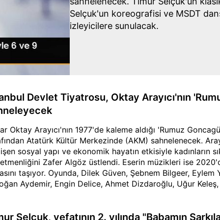
sahnelenecek. Timur Selçuk'un klasik
Selçuk'un koreografisi ve MSDT dans
izleyicilere sunulacak.
tanbul Devlet Tiyatrosu, Oktay Arayıcı'nın 'Ru
hneleyecek
ar Oktay Arayıcı'nın 1977'de kaleme aldığı 'Rumuz Goncagül'
afından Atatürk Kültür Merkezinde (AKM) sahnelenecek. Arayıcı
işen sosyal yapı ve ekonomik hayatın etkisiyle kadınların sık
etmenliğini Zafer Algöz üstlendi. Eserin müzikleri ise 2020
asını taşıyor. Oyunda, Dilek Güven, Şebnem Bilgeer, Eylem Y
oğan Aydemir, Engin Delice, Ahmet Dizdaroğlu, Uğur Keleş
raman rol alıyor. Eserin konusu, İstanbul'un tarihi semtlerin
af Hanım'ın kızı Gülsün için 'Goncagül' rumuzuyla gazeteye 
mesiyle gelişen olayları anlatıyor.
ur Selçuk, vefatının 2. yılında "Babamın Şarkılar