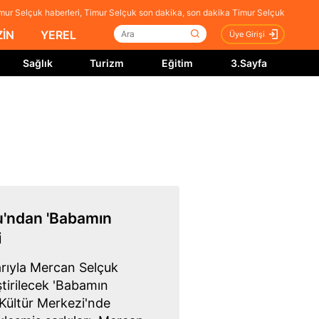
mur Selçuk haberleri, Timur Selçuk son dakika, son dakika Timur Selçuk
İN
YEREL
Üye Girişi
Sağlık
Turizm
Eğitim
3.Sayfa
u'ndan 'Babamın
i
larıyla Mercan Selçuk
tirilecek 'Babamın
 Kültür Merkezi'nde