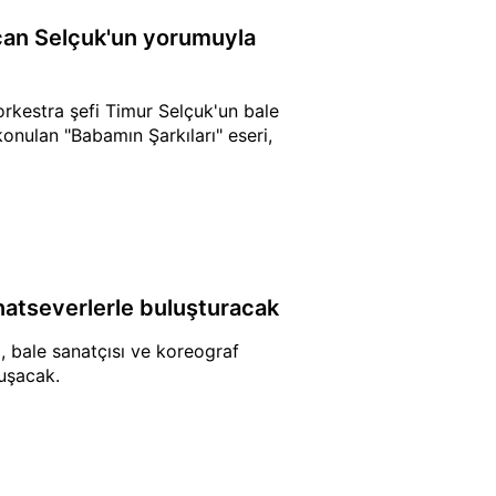
rcan Selçuk'un yorumuyla
rkestra şefi Timur Selçuk'un bale
onulan "Babamın Şarkıları" eseri,
natseverlerle buluşturacak
ı, bale sanatçısı ve koreograf
luşacak.