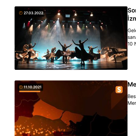
So
27.03.2022
İzm
Gel
san
10 
Me
11.10.2021
Bes
Mer