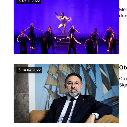
06.11.2022
Mer
dön
Ot
14.04.2022
Oto
Sigo