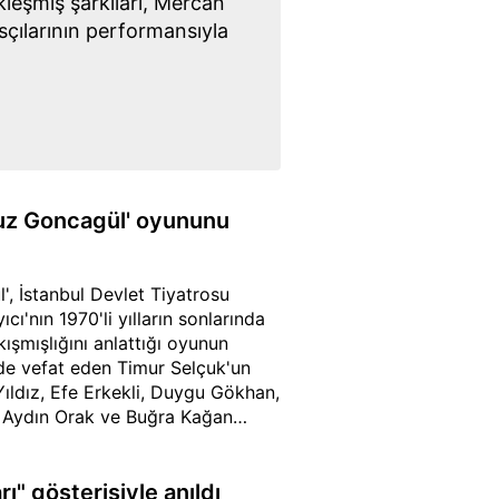
leşmiş şarkıları, Mercan
çılarının performansıyla
muz Goncagül' oyununu
, İstanbul Devlet Tiyatrosu
'nın 1970'li yılların sonlarında
ışmışlığını anlattığı oyunun
'de vefat eden Timur Selçuk'un
ıldız, Efe Erkekli, Duygu Gökhan,
, Aydın Orak ve Buğra Kağan
den birinde, geçim sıkıntısı çeken
mektup yazması ve taliplerin
ı" gösterisiyle anıldı