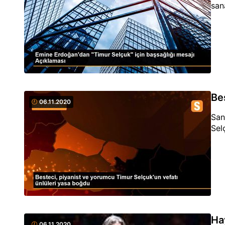
san
Be
06.11.2020
San
Sel
Ha
06.11.2020