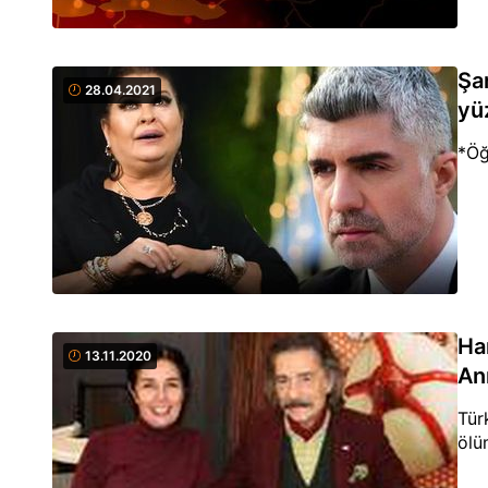
Şar
28.04.2021
yü
*Öğ
Ha
13.11.2020
An
Tür
ölü