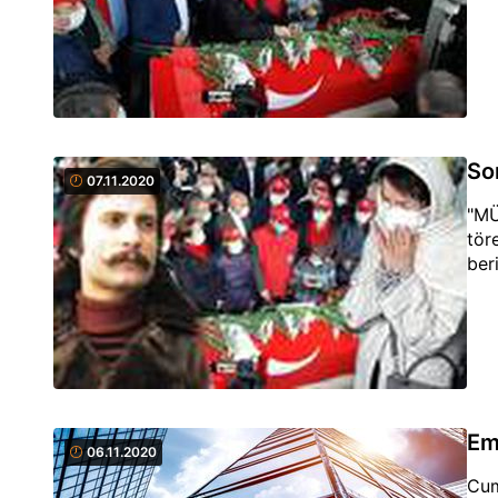
So
07.11.2020
"MÜ
tör
ber
Em
06.11.2020
Cum