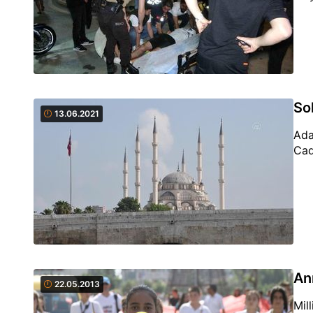
So
13.06.2021
Ada
Cad
An
22.05.2013
Mil