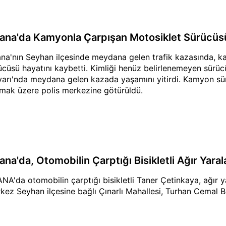
ana'da Kamyonla Çarpışan Motosiklet Sürücüsü
na'nın Seyhan ilçesinde meydana gelen trafik kazasında, k
ücüsü hayatını kaybetti. Kimliği henüz belirlenemeyen sürü
varı'nda meydana gelen kazada yaşamını yitirdi. Kamyon sü
nmak üzere polis merkezine götürüldü.
na'da, Otomobilin Çarptığı Bisikletli Ağır Yaral
NA'da otomobilin çarptığı bisikletli Taner Çetinkaya, ağır y
kez Seyhan ilçesine bağlı Çınarlı Mahallesi, Turhan Cemal B