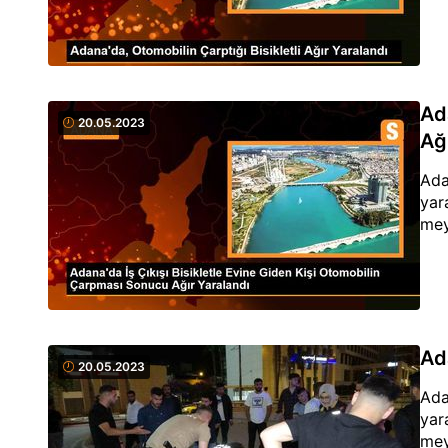
Ad
20.05.2023
Ağ
Ada
yar
mey
Ad
20.05.2023
Ada
yar
mey