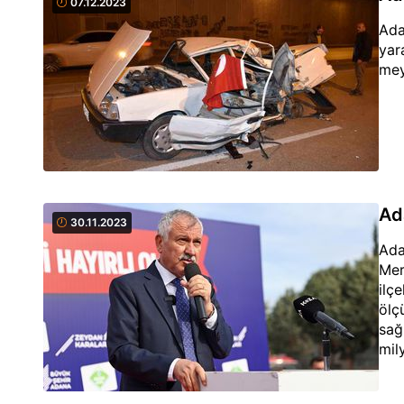
07.12.2023
Ada
yar
mey
Ad
30.11.2023
Ada
Mer
ilç
ölç
sağ
mil