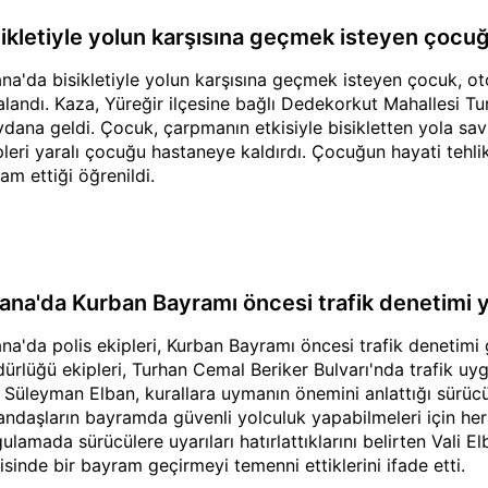
sikletiyle yolun karşısına geçmek isteyen çocuğ
na'da bisikletiyle yolun karşısına geçmek isteyen çocuk, 
alandı. Kaza, Yüreğir ilçesine bağlı Dedekorkut Mahallesi T
dana geldi. Çocuk, çarpmanın etkisiyle bisikletten yola savr
pleri yaralı çocuğu hastaneye kaldırdı. Çocuğun hayati tehli
am ettiği öğrenildi.
ana'da Kurban Bayramı öncesi trafik denetimi y
na'da polis ekipleri, Kurban Bayramı öncesi trafik denetimi g
ürlüğü ekipleri, Turhan Cemal Beriker Bulvarı'nda trafik uy
i Süleyman Elban, kurallara uymanın önemini anlattığı sürücül
andaşların bayramda güvenli yolculuk yapabilmeleri için her t
ulamada sürücülere uyarıları hatırlattıklarını belirten Vali El
risinde bir bayram geçirmeyi temenni ettiklerini ifade etti.