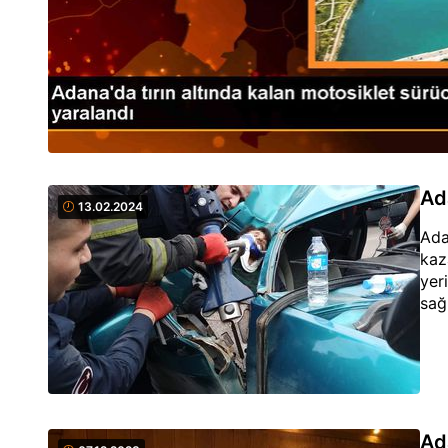
Ad
13.02.2024
Ada
kaz
yeri
sağ
Ad