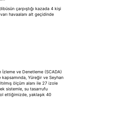
büsün çarpıştığı kazada 4 kişi
varı havaalanı alt geçidinde
an İzleme ve Denetleme (SCADA)
je kapsamında, Yüreğir ve Seyhan
tılmış ölçüm alanı ile 27 izole
k sistemle, su tasarrufu
l ettiğimizde, yaklaşık 40