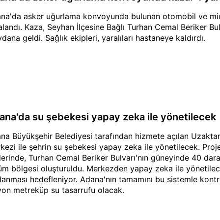
na'da asker uğurlama konvoyunda bulunan otomobil ve midi
alandı. Kaza, Seyhan İlçesine Bağlı Turhan Cemal Beriker Bul
dana geldi. Sağlık ekipleri, yaralıları hastaneye kaldırdı.
ana'da su şebekesi yapay zeka ile yönetilecek
na Büyükşehir Belediyesi tarafından hizmete açılan Uzakt
kezi ile şehrin su şebekesi yapay zeka ile yönetilecek. Pro
elerinde, Turhan Cemal Beriker Bulvarı'nın güneyinde 40 daral
üm bölgesi oluşturuldu. Merkezden yapay zeka ile yönetilece
lanması hedefleniyor. Adana'nın tamamını bu sistemle kontro
yon metreküp su tasarrufu olacak.