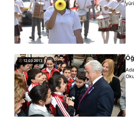
yür
Öğ
12.03.2013
Ada
Oku