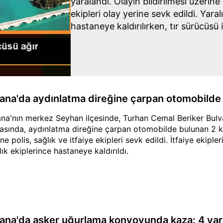
yaralandı. Olayın bildirilmesi üzerine 
ekipleri olay yerine sevk edildi. Yara
hastaneye kaldırılırken, tır sürücüsü 
gözaltına alındı.
ana'da aydınlatma direğine çarpan otomobilde 2
na'nın merkez Seyhan ilçesinde, Turhan Cemal Beriker Bulv
asında, aydınlatma direğine çarpan otomobilde bulunan 2 ki
ne polis, sağlık ve itfaiye ekipleri sevk edildi. İtfaiye ekipler
lık ekiplerince hastaneye kaldırıldı.
ana'da asker uğurlama konvoyunda kaza: 4 yara