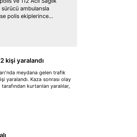
polis ve 112 Acil Sağlık
lı sürücü ambulansla
ise polis ekiplerince
 kişi yaralandı
arı'nda meydana gelen trafik
şi yaralandı. Kaza sonrası olay
i tarafından kurtarılan yaralılar,
lı