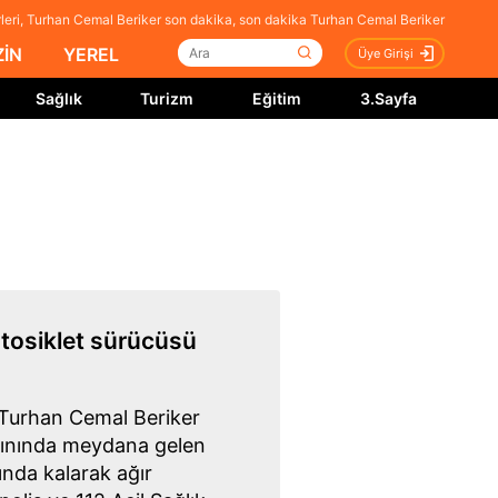
eri, Turhan Cemal Beriker son dakika, son dakika Turhan Cemal Beriker
İN
YEREL
Üye Girişi
Sağlık
Turizm
Eğitim
3.Sayfa
otosiklet sürücüsü
Turhan Cemal Beriker
akınında meydana gelen
ında kalarak ağır