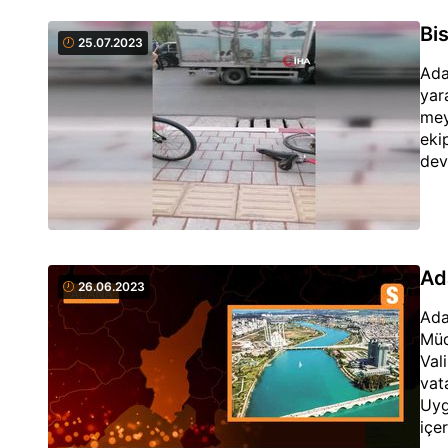
Bi
25.07.2023
Ada
yar
mey
eki
dev
Ad
26.06.2023
Ada
Müd
Val
vat
Uyg
içe