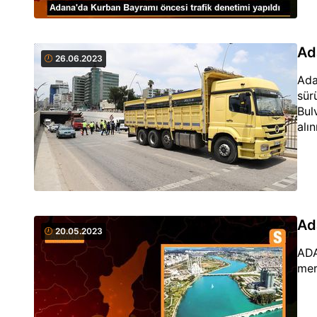
Ad
26.06.2023
Ada
sür
Bul
alı
Ada
20.05.2023
ADA
mer