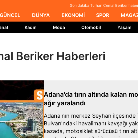
Son dakika Turhan Cemal Beriker haberl
GÜNCEL
DÜNYA
EKONOMİ
SPOR
MAGAZ
anat
Kadın
Moda
Otomobil
Yaşam
l Beriker Haberleri
Adana'da tırın altında kalan m
ağır yaralandı
Adana'nın merkez Seyhan ilçesinde 
Bulvarı'ndaki havalimanı kavşağı y
kazada, motosiklet sürücüsü tırın alt