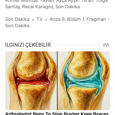
Ahmet Mümtaz Taylan
Ayça Ayşin Turan
Tolga
,
,
Sarıtaş
Recai Karagöz
Son Dakika
,
,
Son Dakika
›
TV
›
Arıza 9. Bölüm 1. Fragman -
Son Dakika