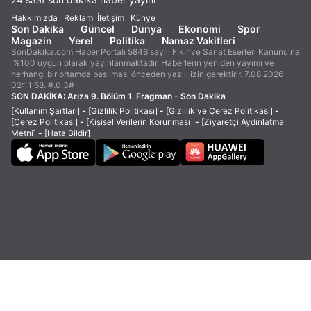
Hakkımızda
Reklam
İletişim
Künye
Son Dakika
Güncel
Dünya
Ekonomi
Spor
Magazin
Yerel
Politika
Namaz Vakitleri
SonDakika.com Haber Portalı 5846 sayılı Fikir ve Sanat Eserleri Kanunu'na
%100 uygun olarak yayınlanmaktadır. Haberlerin yeniden yayımı ve
herhangi bir ortamda basılması önceden yazılı izin gerektirir. 7.08.2026
02:11:58. #.0.3#
SON DAKİKA:
Arıza 9. Bölüm 1. Fragman - Son Dakika
[Kullanım Şartları]
-
[Gizlilik Politikası]
-
[Gizlilik ve Çerez Politikası]
-
[Çerez Politikası]
-
[Kişisel Verilerin Korunması]
-
[Ziyaretçi Aydınlatma
Metni]
-
[Hata Bildir]