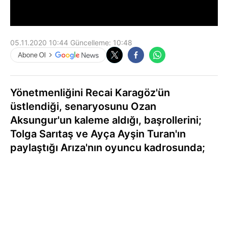
05.11.2020 10:44
Güncelleme:
10:48
Yönetmenliğini Recai Karagöz'ün
üstlendiği, senaryosunu Ozan
Aksungur'un kaleme aldığı, başrollerini;
Tolga Sarıtaş ve Ayça Ayşin Turan'ın
paylaştığı Arıza'nın oyuncu kadrosunda;