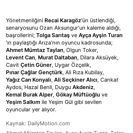
Yönetmenliğini
Recai Karagöz
'ün üstlendiği,
senaryosunu Ozan Aksungur'un kaleme aldığı,
başrollerini;
Tolga Sarıtaş
ve
Ayça Ayşin Turan
'ın paylaştığı Arıza'nın oyuncu kadrosunda;
Ahmet Mümtaz Taylan
, Olgun Toker,
Levent Can
,
Murat Daltaban
, Dilara Aksüyek,
Cavit
Çetin Güner
, Uygar Özçelik,
Pınar Çağlar Gençtürk
, Ali Rıza Kubilay,
Yağız Can Konyalı
,
Ali Seçkiner Alıcı
, Cankat
Aydos, Hazal Benli, Duygu
Akdeniz
,
Kemal Burak Alper
,
Gökay Müftüoğlu
ve
Yeşim Salkım
ile Yeşim Gül gibi sevilen
oyuncular yer alıyor.
Kaynak: DailyMotion.com