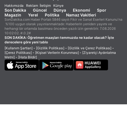
Hakkımızda
Reklam
İletişim
Künye
Son Dakika
Güncel
Dünya
Ekonomi
Spor
Magazin
Yerel
Politika
Namaz Vakitleri
SonDakika.com Haber Portalı 5846 sayılı Fikir ve Sanat Eserleri Kanunu'na
%100 uygun olarak yayınlanmaktadır. Haberlerin yeniden yayımı ve
herhangi bir ortamda basılması önceden yazılı izin gerektirir. 7.08.2026
10:02:02. #.0.2#
SON DAKİKA:
Öğretmen maaşları temmuzda ne kadar olacak? İşte
derecelere göre yeni tablo
[Kullanım Şartları]
-
[Gizlilik Politikası]
-
[Gizlilik ve Çerez Politikası]
-
[Çerez Politikası]
-
[Kişisel Verilerin Korunması]
-
[Ziyaretçi Aydınlatma
Metni]
-
[Hata Bildir]