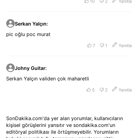
10
2
Yanıtla
Serkan Yalçın
:
pic oğlu poc murat
7
1
Yanıtla
Johny Guitar
:
Serkan Yalçın validen çok maharetli
5
2
Yanıtla
SonDakika.com'da yer alan yorumlar, kullanıcıların
kişisel görüşlerini yansıtır ve sondakika.com'un
editöryal politikası ile örtüşmeyebilir. Yorumların