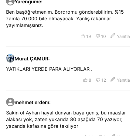
Yarengüme
:
Ben başöğretmenim. Bordromu gönderebilirim. %15
zamla 70.000 bile olmayacak. Yanlış rakamlar
yayımlamışsınız.
19
10
Yanıtla
Murat ÇAMUR
:
YATIKLARI YERDE PARA ALIYORLAR .
8
12
Yanıtla
mehmet erdem
:
Sakin ol Ayhan hayal dünyan baya geniş, bu maaşlar
alakası yok, zaten yukarıda 80 aşağıda 70 yazıyor,
yazanda kafasına göre takılıyor