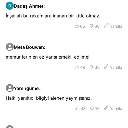
Dadaş Ahmet
:
İnşallah bu rakamlara inanan bir kitle olmaz..
65
36
Yanıtla
Meta Bouwen
:
memur larin en az yarısı emekli edilmeli
49
33
Yanıtla
Yarengüme
:
Halkı yanıltıcı bilgiyi alenen yaymışsınız.
48
16
Yanıtla