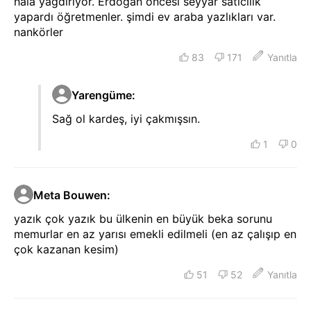
hâlâ yağdırıyor. Erdoğan öncesi seyyar satıcılık
yapardı öğretmenler. şimdi ev araba yazlıkları var.
nankörler
83
171
Yanıtla
Yarengüme
:
Sağ ol kardeş, iyi çakmışsın.
1
0
Meta Bouwen
:
yazık çok yazık bu ülkenin en büyük beka sorunu
memurlar en az yarısı emekli edilmeli (en az çalışıp en
çok kazanan kesim)
51
52
Yanıtla