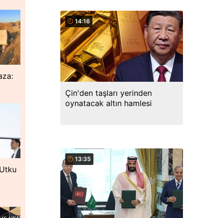
14:16
aza:
Çin'den taşları yerinden
oynatacak altın hamlesi
13:35
 Utku