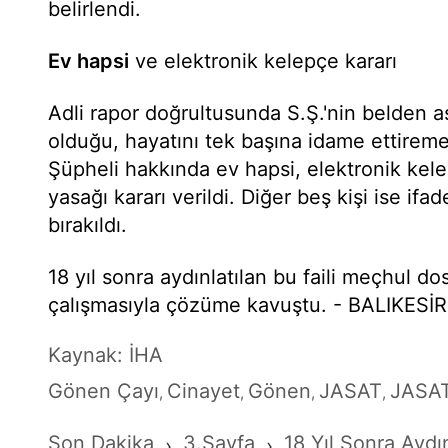
belirlendi.
Ev hapsi
ve elektronik kelepçe kararı
Adli rapor doğrultusunda S.Ş.'nin belden a
olduğu, hayatını tek başına idame ettireme
Şüpheli hakkında ev hapsi, elektronik kelep
yasağı kararı verildi. Diğer beş kişi ise ifa
bırakıldı.
18 yıl sonra aydınlatılan bu faili meçhul do
çalışmasıyla çözüme kavuştu. - BALIKESİR
Kaynak: İHA
Gönen Çayı
Cinayet
Gönen
JASAT
JASA
,
,
,
,
Son Dakika
3.Sayfa
18 Yıl Sonra Aydı
›
›