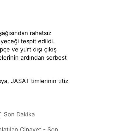
şağısından rahatsız
yeceği tespit edildi.
çe ve yurt dışı çıkış
delerinin ardından serbest
sya, JASAT timlerinin titiz
T
Son Dakika
,
nlatılan Cinayet - Son