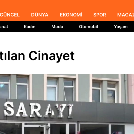
GÜNCEL
DÜNYA
EKONOMİ
SPOR
MAGAZ
anat
Kadın
Moda
Otomobil
Yaşam
tılan Cinayet