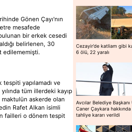
arihinde Gönen Çayı'nın
ometre mesafede
 bulunan bir erkek cesedi
ldığı belirlenen, 30
Cezayir’de katliam gibi k
t edilememişti.
6 ölü, 22 yaralı
k tespiti yapılamadı ve
yılında tüm illerdeki kayıp
e, maktulün askerde olan
Avcılar Belediye Başkanı
din Rafet Alkan isimli
Caner Çaykara hakkında
tahliye kararı verildi
n failleri o dönem tespit