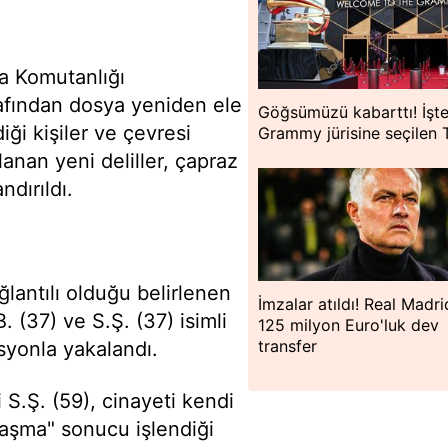
ma Komutanlığı
afından dosya yeniden ele
Göğsümüzü kabarttı! İşt
iği kişiler ve çevresi
Grammy jürisine seçilen 
lanan yeni deliller, çapraz
ndırıldı.
lantılı olduğu belirlenen
İmzalar atıldı! Real Madr
B. (37) ve S.Ş. (37) isimli
125 milyon Euro'luk dev
transfer
syonla yakalandı.
 S.Ş. (59), cinayeti kendi
aplaşma" sonucu işlendiği