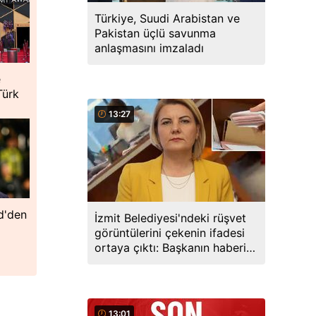
Türkiye, Suudi Arabistan ve
Pakistan üçlü savunma
anlaşmasını imzaladı
e
Türk
13:27
id'den
İzmit Belediyesi'ndeki rüşvet
görüntülerini çekenin ifadesi
ortaya çıktı: Başkanın haberi
varmış
13:01