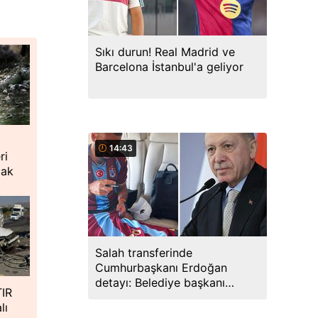
Sıkı durun! Real Madrid ve
Barcelona İstanbul'a geliyor
i
14:43
ri
cak
Salah transferinde
Cumhurbaşkanı Erdoğan
detayı: Belediye başkanı
TIR
teşekkür ederek açıkladı
lı