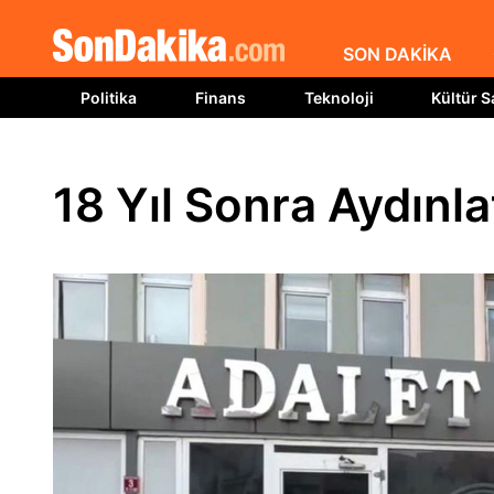
SON DAKİKA
Politika
Finans
Teknoloji
Kültür S
18 Yıl Sonra Aydınla