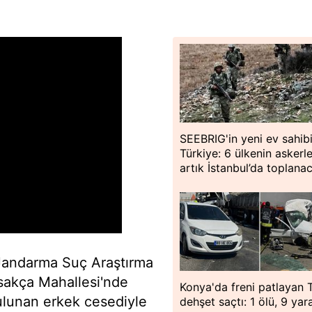
SEEBRIG'in yeni ev sahib
Türkiye: 6 ülkenin askerle
artık İstanbul’da toplana
 Jandarma Suç Araştırma
isakça Mahallesi'nde
Konya'da freni patlayan 
bulunan erkek cesediyle
dehşet saçtı: 1 ölü, 9 yara