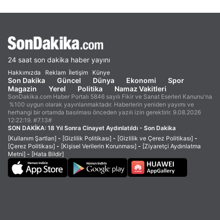
24 saat son dakika haber yayını
Hakkımızda
Reklam
İletişim
Künye
Son Dakika
Güncel
Dünya
Ekonomi
Spor
Magazin
Yerel
Politika
Namaz Vakitleri
SonDakika.com Haber Portalı 5846 sayılı Fikir ve Sanat Eserleri Kanunu'na
%100 uygun olarak yayınlanmaktadır. Haberlerin yeniden yayımı ve
herhangi bir ortamda basılması önceden yazılı izin gerektirir. 9.08.2026
12:22:19. #7.13#
SON DAKİKA:
18 Yıl Sonra Cinayet Aydınlatıldı - Son Dakika
[Kullanım Şartları]
-
[Gizlilik Politikası]
-
[Gizlilik ve Çerez Politikası]
-
[Çerez Politikası]
-
[Kişisel Verilerin Korunması]
-
[Ziyaretçi Aydınlatma
Metni]
-
[Hata Bildir]