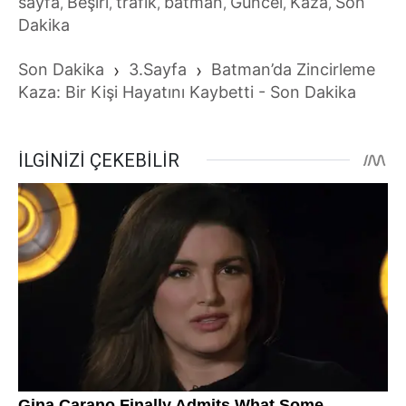
sayfa
Beşiri
trafik
batman
Güncel
Kaza
Son
,
,
,
,
,
,
Dakika
Son Dakika
›
3.Sayfa
›
Batman’da Zincirleme
Kaza: Bir Kişi Hayatını Kaybetti - Son Dakika