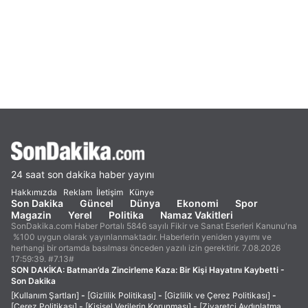
24 saat son dakika haber yayını
Hakkımızda
Reklam
İletişim
Künye
Son Dakika
Güncel
Dünya
Ekonomi
Spor
Magazin
Yerel
Politika
Namaz Vakitleri
SonDakika.com Haber Portalı 5846 sayılı Fikir ve Sanat Eserleri Kanunu'na
%100 uygun olarak yayınlanmaktadır. Haberlerin yeniden yayımı ve
herhangi bir ortamda basılması önceden yazılı izin gerektirir. 7.08.2026
17:59:39. #7.13#
SON DAKİKA:
Batman’da Zincirleme Kaza: Bir Kişi Hayatını Kaybetti -
Son Dakika
[Kullanım Şartları]
-
[Gizlilik Politikası]
-
[Gizlilik ve Çerez Politikası]
-
[Çerez Politikası]
-
[Kişisel Verilerin Korunması]
-
[Ziyaretçi Aydınlatma