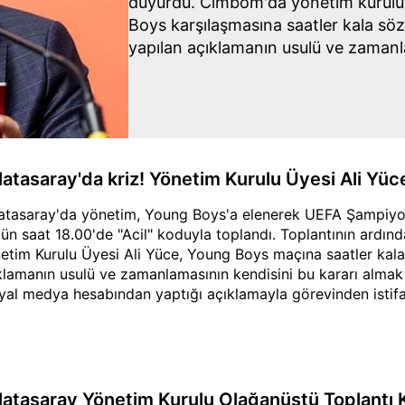
duyurdu. Cimbom'da yönetim kurulu 
Boys karşılaşmasına saatler kala söz k
yapılan açıklamanın usulü ve zamanl
kararı almak zorunda bıraktığını beli
etmişti.
latasaray'da kriz! Yönetim Kurulu Üyesi Ali Yüce
atasaray'da yönetim, Young Boys'a elenerek UEFA Şampiyonl
ün saat 18.00'de "Acil" koduyla toplandı. Toplantının ardında
etim Kurulu Üyesi Ali Yüce, Young Boys maçına saatler kala
klamanın usulü ve zamanlamasının kendisini bu kararı almak 
yal medya hesabından yaptığı açıklamayla görevinden istifa 
latasaray Yönetim Kurulu Olağanüstü Toplantı K