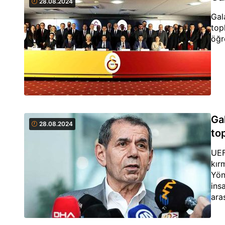
28.08.2024
Gal
top
öğre
Ga
28.08.2024
to
UEF
kır
Yön
ins
ara