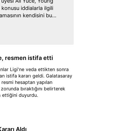
üyesi Ali Yüce, Young
onusu iddialarla ilgili
amasının kendisini bu
rterek görevinden istifa
, resmen istifa etti
ar Ligi'ne veda ettikten sonra
n istifa kararı geldi. Galatasaray
 resmi hesaptan yapılan
zorunda bıraktığını belirterek
ettiğini duyurdu.
ararı Aldı