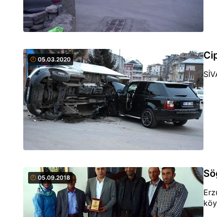
Ci
05.03.2020
SİV
Sö
05.09.2018
Erz
köy