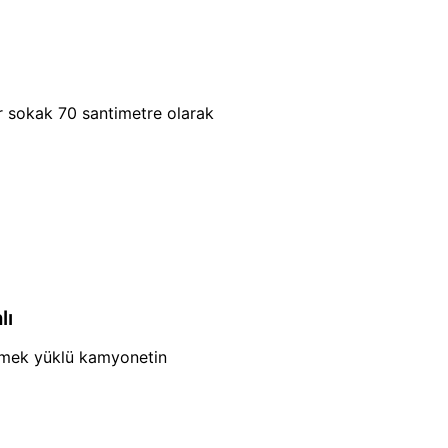
 sokak 70 santimetre olarak
lı
ekmek yüklü kamyonetin