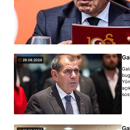
Ga
28.08.2024
Gal
bug
Yön
açı
sos
Ga