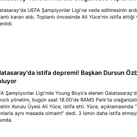
atasaray'da UEFA Şampiyonlar Ligi'ne veda edilmesinin ard
lantı kararı aldı. Toplantı öncesinde Ali Yüce'nin istifa ettiği
nildi.
latasaray'da istifa depremi! Başkan Dursun Özb
pluyor
A Şampiyonlar Ligi'nde Young Boys'a elenen Galatasaray'da 
mızılı yönetim, bugün saat 18.00'de RAMS Park'ta olağanüstü
etim Kurulu Üyesi Ali Yüce, istifa etti. Yüce, açıklamasınd
anlarla aynı masada olmam!" dedi. 3 ismin daha istifa etme
sında.