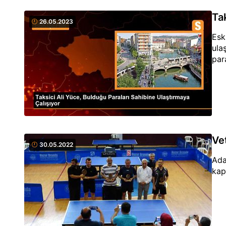
Ta
26.05.2023
Esk
ula
par
Ve
30.05.2022
Ada
kap