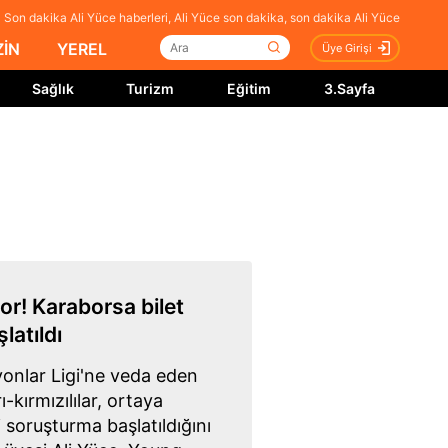
Son dakika Ali Yüce haberleri, Ali Yüce son dakika, son dakika Ali Yüce
İN
YEREL
Üye Girişi
Sağlık
Turizm
Eğitim
3.Sayfa
or! Karaborsa bilet
latıldı
nlar Ligi'ne veda eden
-kırmızılılar, ortaya
li soruşturma başlatıldığını