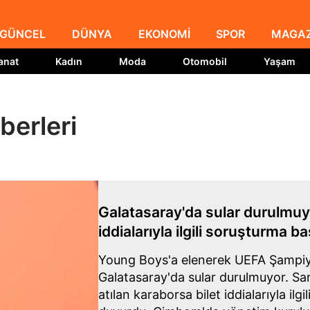
GÜNCEL
DÜNYA
EKONOMİ
SPOR
MAGAZ
anat
Kadın
Moda
Otomobil
Yaşam
berleri
Galatasaray'da sular durulmuy
iddialarıyla ilgili soruşturma baş
Young Boys'a elenerek UEFA Şampiyo
Galatasaray'da sular durulmuyor. Sarı
atılan karaborsa bilet iddialarıyla ilgi