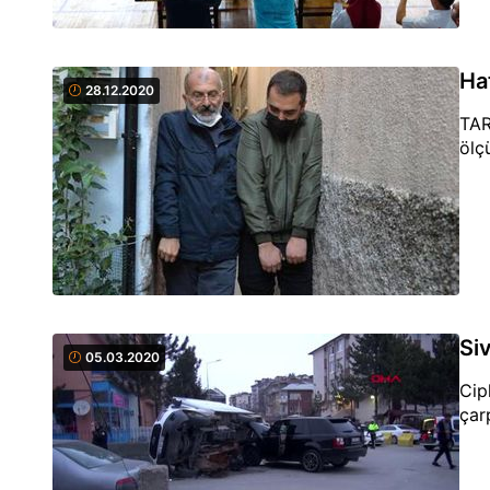
Ha
28.12.2020
TAR
ölç
Si
05.03.2020
Cip
çar