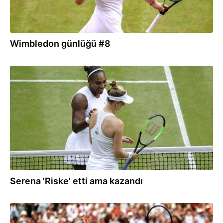
Wimbledon günlüğü #8
09.07.2019
Serena 'Riske' etti ama kazandı
09.07.2019