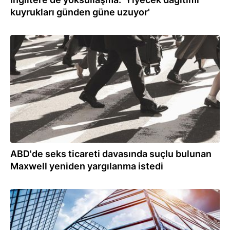
kuyrukları günden güne uzuyor'
20.01.2022
ABD'de seks ticareti davasında suçlu bulunan
Maxwell yeniden yargılanma istedi
15.01.2022