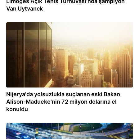
Limoges Açık Tenis Turnuvası'nda şampiyon
Van Uytvanck
16.12.2021
Nijerya'da yolsuzlukla suçlanan eski Bakan
Alison-Madueke'nin 72 milyon dolarına el
konuldu
28.10.2021