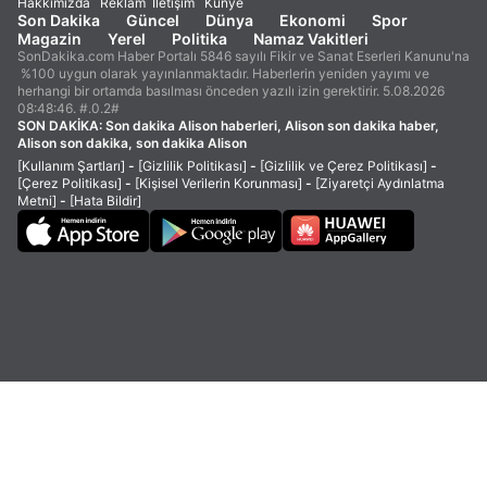
Hakkımızda
Reklam
İletişim
Künye
Son Dakika
Güncel
Dünya
Ekonomi
Spor
Magazin
Yerel
Politika
Namaz Vakitleri
SonDakika.com Haber Portalı 5846 sayılı Fikir ve Sanat Eserleri Kanunu'na
%100 uygun olarak yayınlanmaktadır. Haberlerin yeniden yayımı ve
herhangi bir ortamda basılması önceden yazılı izin gerektirir. 5.08.2026
08:48:46. #.0.2#
SON DAKİKA:
Son dakika Alison haberleri, Alison son dakika haber,
Alison son dakika, son dakika Alison
[Kullanım Şartları]
-
[Gizlilik Politikası]
-
[Gizlilik ve Çerez Politikası]
-
[Çerez Politikası]
-
[Kişisel Verilerin Korunması]
-
[Ziyaretçi Aydınlatma
Metni]
-
[Hata Bildir]