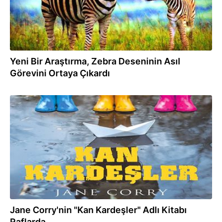
Yeni Bir Araştırma, Zebra Deseninin Asıl
Görevini Ortaya Çıkardı
21.05.2019
Jane Corry'nin "Kan Kardeşler" Adlı Kitabı
Raflarda