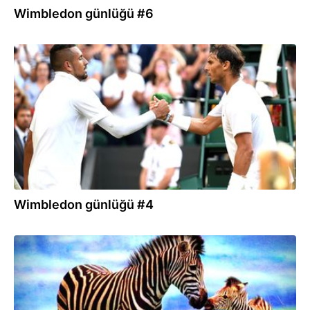
Wimbledon günlüğü #6
05.07.2019
Wimbledon günlüğü #4
14.06.2019