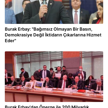
Burak Erbay: "Bağımsız Olmayan Bir Basın,
Demokrasiye Değil İktidarın Çıkarlarına Hizmet
Eder"
16.12.2022
Burak Erbay'dan Önerge ile 200 Milyarlık