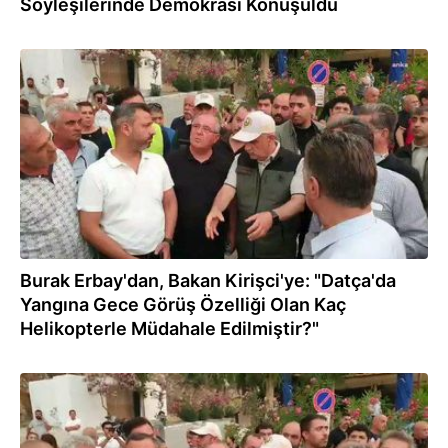
Söyleşilerinde Demokrasi Konuşuldu
27.07.2022
Burak Erbay'dan, Bakan Kirişci'ye: "Datça'da
Yangına Gece Görüş Özelliği Olan Kaç
Helikopterle Müdahale Edilmiştir?"
14.07.2022