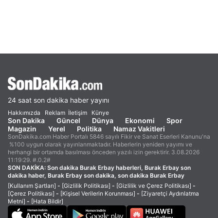
24 saat son dakika haber yayını
Hakkımızda
Reklam
İletişim
Künye
Son Dakika
Güncel
Dünya
Ekonomi
Spor
Magazin
Yerel
Politika
Namaz Vakitleri
SonDakika.com Haber Portalı 5846 sayılı Fikir ve Sanat Eserleri Kanunu'na
%100 uygun olarak yayınlanmaktadır. Haberlerin yeniden yayımı ve
herhangi bir ortamda basılması önceden yazılı izin gerektirir. 3.08.2026
11:19:29. #.0.2#
SON DAKİKA:
Son dakika Burak Erbay haberleri, Burak Erbay son
dakika haber, Burak Erbay son dakika, son dakika Burak Erbay
[Kullanım Şartları]
-
[Gizlilik Politikası]
-
[Gizlilik ve Çerez Politikası]
-
[Çerez Politikası]
-
[Kişisel Verilerin Korunması]
-
[Ziyaretçi Aydınlatma
Metni]
-
[Hata Bildir]