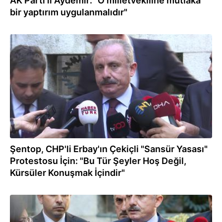
AK Parti'li Aydemir: "O milletvekiline mutlaka
bir yaptırım uygulanmalıdır"
13.10.2022
Şentop, CHP'li Erbay'ın Çekiçli "Sansür Yasası"
Protestosu İçin: "Bu Tür Şeyler Hoş Değil,
Kürsüler Konuşmak İçindir"
13.10.2022