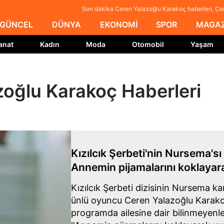
Son dakika Ceren Yalazoğlu Karakoç haberleri, Ce
GÜNCEL
DÜNYA
EKONOMİ
SPOR
MAGAZ
anat
Kadın
Moda
Otomobil
Yaşam
zoğlu Karakoç Haberleri
Kızılcık Şerbeti'nin Nursema's
Annemin pijamalarını koklaya
Kızılcık Şerbeti dizisinin Nursema k
ünlü oyuncu Ceren Yalazoğlu Karak
programda ailesine dair bilinmeyenler