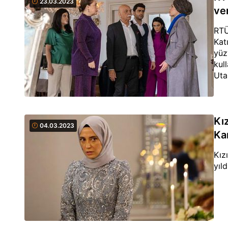
23.03.2023
ver
RTÜ
Kat
yüz
kul
Uta
Kı
04.03.2023
Ka
Kız
yıl