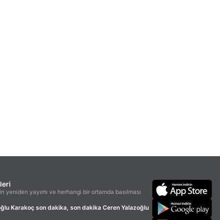
leri
n yeniden yayımı ve herhangi bir ortamda basılması
oğlu Karakoç son dakika, son dakika Ceren Yalazoğlu