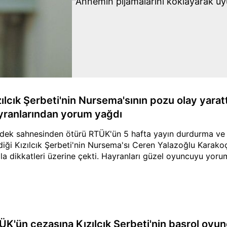
''Annemin pijamalarını koklayarak uy
zılcık Şerbeti'nin Nursema'sının pozu olay yarat
yranlarından yorum yağdı
dek sahnesinden ötürü RTÜK'ün 5 hafta yayın durdurma ve 1
diği Kızılcık Şerbeti'nin Nursema'sı Ceren Yalazoğlu Karakoç
la dikkatleri üzerine çekti. Hayranları güzel oyuncuyu yor
ÜK'ün cezasına Kızılcık Şerbeti'nin başrol oyunc