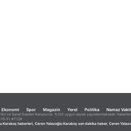
Ekonomi
Spor
Magazin
Yerel
Politika
Namaz Vakit
ikir ve Sanat Eserleri Kanunu'na %100 uygun olarak yayınlanmaktadır. Haberleri
6:10:31. #7.12#
u Karakoç haberleri, Ceren Yalazoğlu Karakoç son dakika haber, Ceren Yalaz