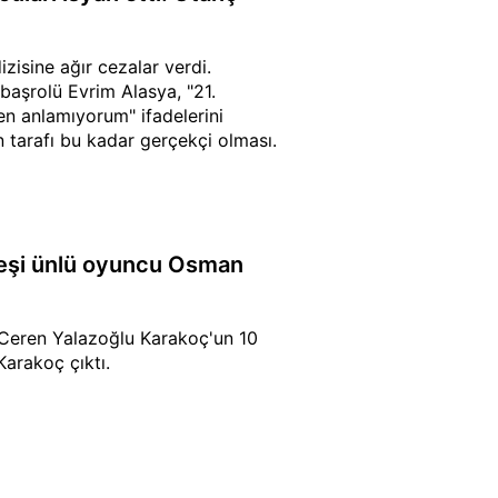
zisine ağır cezalar verdi.
 başrolü Evrim Alasya, "21.
en anlamıyorum" ifadelerini
n tarafı bu kadar gerçekçi olması.
n eşi ünlü oyuncu Osman
n Ceren Yalazoğlu Karakoç'un 10
Karakoç çıktı.