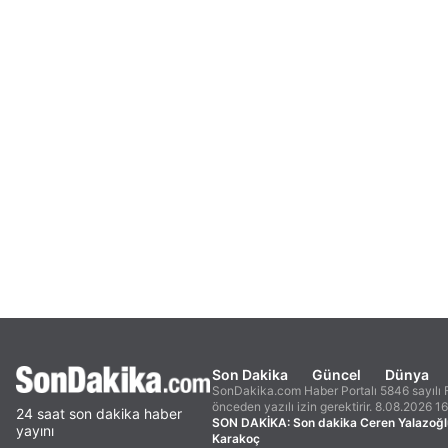
Son Dakika
Güncel
Dünya
SonDakika.com Haber Portalı 5846 sayılı F
önceden yazılı izin gerektirir. 8.08.2026 1
24 saat son dakika haber
SON DAKİKA:
Son dakika Ceren Yalazoğl
yayını
Karakoç