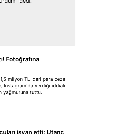
urdum'' dedi.
tı! Fotoğrafına
,5 milyon TL idari para ceza
, Instagram'da verdiği iddialı
um yağmuruna tuttu.
uları isyan etti: Utanç