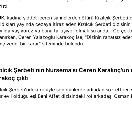
ici
K, kadına şiddet içeren sahnelerden ötürü Kızılcık Şerbeti di
ıldıkları yayında cezaya itiraz eden Kızılcık Şerbeti dizisinin
yılda yaşıyoruz ya bunu tartışıyor olmak şu anda... Gerçekt
lanırken, Ceren Yalazoğlu Karakoç ise, "Dizinin rahatsız ede
nç verici bir karar" siteminde bulundu.
zılcık Şerbeti'nin Nursema'sı Ceren Karakoç'u
rakoç çıktı
ılcık Şerbeti'ndeki rolüyle son günlerde adından söz ettire
dır evli olduğu eşi Beni Affet dizisindeki rol arkadaşı Osman 