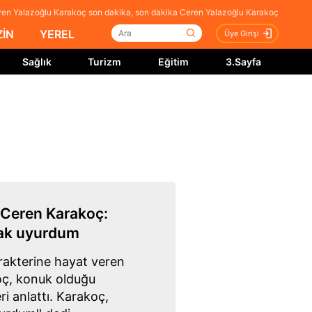
ren Yalazoğlu Karakoç son dakika, son dakika Ceren Yalazoğlu Karakoç
İN
YEREL
Üye Girişi
Sağlık
Turizm
Eğitim
3.Sayfa
ı Ceren Karakoç:
rak uyurdum
arakterine hayat veren
oç, konuk olduğu
i anlattı. Karakoç,