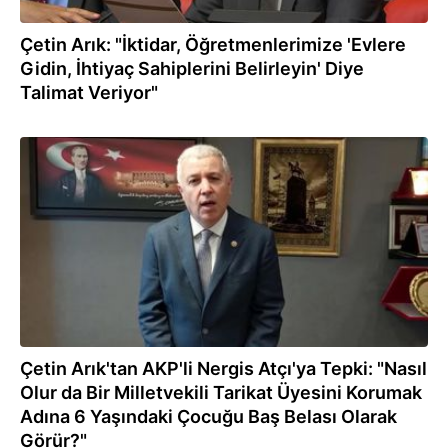
Çetin Arık: "İktidar, Öğretmenlerimize 'Evlere
Gidin, İhtiyaç Sahiplerini Belirleyin' Diye
Talimat Veriyor"
02.01.2023
Çetin Arık'tan AKP'li Nergis Atçı'ya Tepki: "Nasıl
Olur da Bir Milletvekili Tarikat Üyesini Korumak
Adına 6 Yaşındaki Çocuğu Baş Belası Olarak
Görür?"