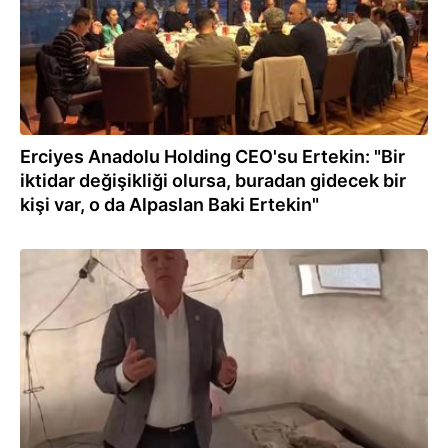
Erciyes Anadolu Holding CEO'su Ertekin: "Bir
iktidar değişikliği olursa, buradan gidecek bir
kişi var, o da Alpaslan Baki Ertekin"
10.03.2023