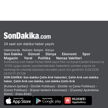
24 saat son dakika haber yayını
Hakkımızda
Reklam
İletişim
Künye
Son Dakika
Güncel
Dünya
Ekonomi
Spor
Magazin
Yerel
Politika
Namaz Vakitleri
SonDakika.com Haber Portalı 5846 sayılı Fikir ve Sanat Eserleri Kanunu'na
%100 uygun olarak yayınlanmaktadır. Haberlerin yeniden yayımı ve
herhangi bir ortamda basılması önceden yazılı izin gerektirir. 6.08.2026
22:03:17. #7.12#
SON DAKİKA:
Son dakika Çetin Arık haberleri, Çetin Arık son dakika
haber, Çetin Arık son dakika, son dakika Çetin Arık
[Kullanım Şartları]
-
[Gizlilik Politikası]
-
[Gizlilik ve Çerez Politikası]
-
[Çerez Politikası]
-
[Kişisel Verilerin Korunması]
-
[Ziyaretçi Aydınlatma
Metni]
-
[Hata Bildir]