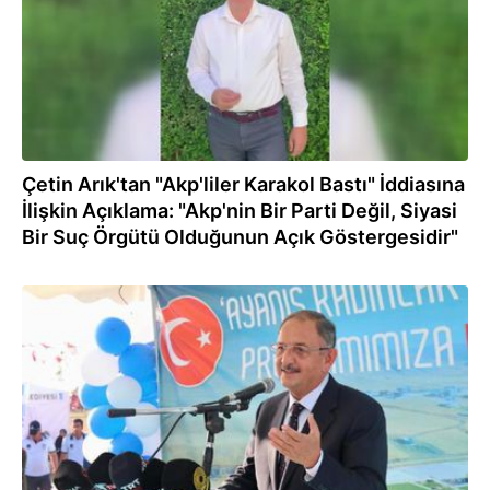
Çetin Arık'tan "Akp'liler Karakol Bastı" İddiasına
İlişkin Açıklama: "Akp'nin Bir Parti Değil, Siyasi
Bir Suç Örgütü Olduğunun Açık Göstergesidir"
25.08.2022