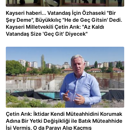
Kayseri haberi... Vatandaş İçin Özhaseki "Bir
Şey Deme", Büyükkılıç "He de Geç Gitsin' Dedi.
Kayseri Milletvekili Çetin Arık: "Az Kaldı
Vatandaş Size 'Geç Git' Diyecek"
18.09.2022
Çetin Arık: İktidar Kendi Müteahhidini Korumak
Adına Bir Yetki Değişikliği ile Batık Müteahhide
İşi Vermiş, O da Parayı Alıp Kaçmış