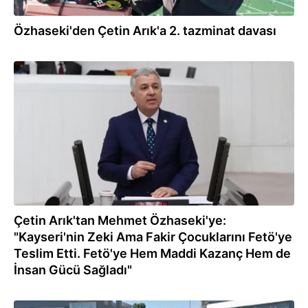
Özhaseki'den Çetin Arık'a 2. tazminat davası
21.08.2022
Çetin Arık'tan Mehmet Özhaseki'ye:
"Kayseri'nin Zeki Ama Fakir Çocuklarını Fetö'ye
Teslim Etti. Fetö'ye Hem Maddi Kazanç Hem de
İnsan Gücü Sağladı"