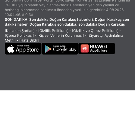
SonDakika.com Haber Portalı 5846 sayılı Fikir ve Sanat Eserleri Kanunu'na
%100 uygun olarak yayınlanmaktadır. Haberlerin yeniden yayımı ve
herhangi bir ortamda basılması önceden yazılı izin gerektirir. 4.08.2026
10:04:46. #.0.3#
SON DAKİKA:
Son dakika Doğan Karakuş haberleri, Doğan Karakuş son
dakika haber, Doğan Karakuş son dakika, son dakika Doğan Karakuş
[Kullanım Şartları]
-
[Gizlilik Politikası]
-
[Gizlilik ve Çerez Politikası]
-
[Çerez Politikası]
-
[Kişisel Verilerin Korunması]
-
[Ziyaretçi Aydınlatma
Metni]
-
[Hata Bildir]