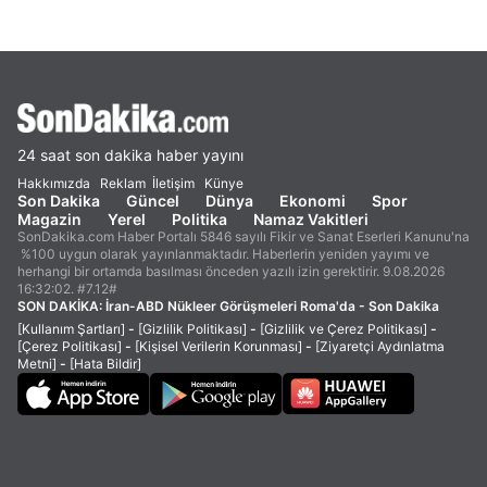
24 saat son dakika haber yayını
Hakkımızda
Reklam
İletişim
Künye
Son Dakika
Güncel
Dünya
Ekonomi
Spor
Magazin
Yerel
Politika
Namaz Vakitleri
SonDakika.com Haber Portalı 5846 sayılı Fikir ve Sanat Eserleri Kanunu'na
%100 uygun olarak yayınlanmaktadır. Haberlerin yeniden yayımı ve
herhangi bir ortamda basılması önceden yazılı izin gerektirir. 9.08.2026
16:32:02. #7.12#
SON DAKİKA:
İran-ABD Nükleer Görüşmeleri Roma'da - Son Dakika
[Kullanım Şartları]
-
[Gizlilik Politikası]
-
[Gizlilik ve Çerez Politikası]
-
[Çerez Politikası]
-
[Kişisel Verilerin Korunması]
-
[Ziyaretçi Aydınlatma
Metni]
-
[Hata Bildir]