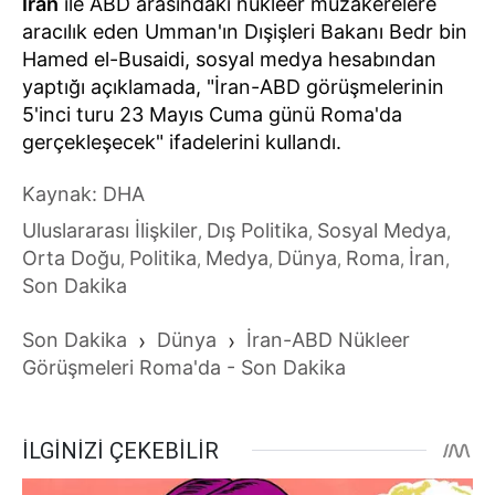
İran
ile ABD arasındaki nükleer müzakerelere
aracılık eden Umman'ın Dışişleri Bakanı Bedr bin
Hamed el-Busaidi, sosyal medya hesabından
yaptığı açıklamada, "İran-ABD görüşmelerinin
5'inci turu 23 Mayıs Cuma günü Roma'da
gerçekleşecek" ifadelerini kullandı.
Kaynak: DHA
Uluslararası İlişkiler
Dış Politika
Sosyal Medya
,
,
,
Orta Doğu
Politika
Medya
Dünya
Roma
İran
,
,
,
,
,
,
Son Dakika
Son Dakika
›
Dünya
›
İran-ABD Nükleer
Görüşmeleri Roma'da - Son Dakika