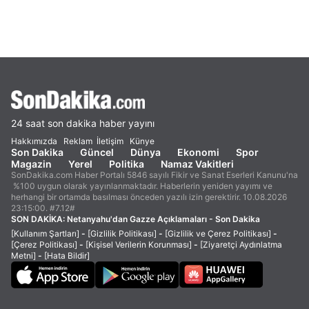
24 saat son dakika haber yayını
Hakkımızda
Reklam
İletişim
Künye
Son Dakika
Güncel
Dünya
Ekonomi
Spor
Magazin
Yerel
Politika
Namaz Vakitleri
SonDakika.com Haber Portalı 5846 sayılı Fikir ve Sanat Eserleri Kanunu'na
%100 uygun olarak yayınlanmaktadır. Haberlerin yeniden yayımı ve
herhangi bir ortamda basılması önceden yazılı izin gerektirir. 10.08.2026
23:15:00. #7.12#
SON DAKİKA:
Netanyahu'dan Gazze Açıklamaları - Son Dakika
[Kullanım Şartları]
-
[Gizlilik Politikası]
-
[Gizlilik ve Çerez Politikası]
-
[Çerez Politikası]
-
[Kişisel Verilerin Korunması]
-
[Ziyaretçi Aydınlatma
Metni]
-
[Hata Bildir]