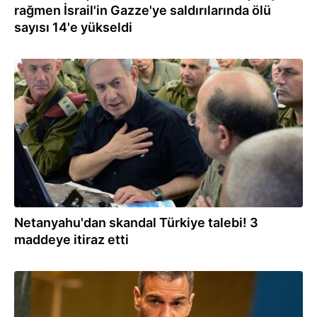
rağmen İsrail'in Gazze'ye saldırılarında ölü
sayısı 14'e yükseldi
02.08.2026
Netanyahu'dan skandal Türkiye talebi! 3
maddeye itiraz etti
02.08.2026