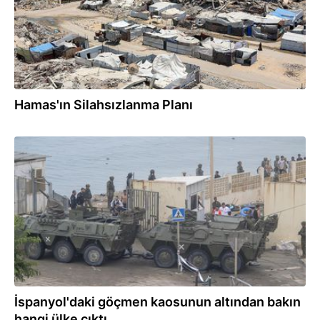
Hamas'ın Silahsızlanma Planı
31.07.2026
İspanyol'daki göçmen kaosunun altından bakın
hangi ülke çıktı