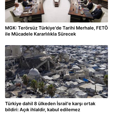
MGK: Terörsüz Türkiye'de Tarihi Merhale, FETÖ
ile Mücadele Kararlılıkla Sürecek
06.08.2026
Türkiye dahil 8 ülkeden İsrail'e karşı ortak
bildiri: Açık ihlaldir, kabul edilemez