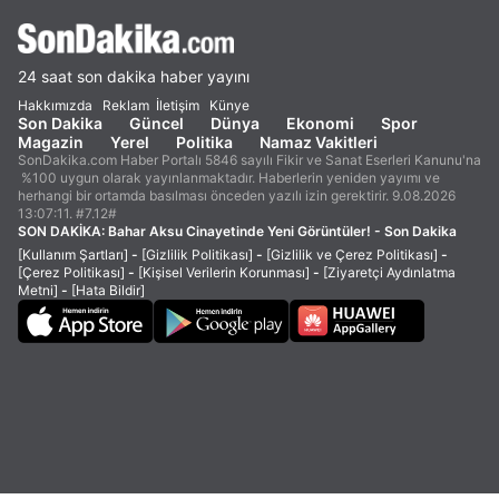
24 saat son dakika haber yayını
Hakkımızda
Reklam
İletişim
Künye
Son Dakika
Güncel
Dünya
Ekonomi
Spor
Magazin
Yerel
Politika
Namaz Vakitleri
SonDakika.com Haber Portalı 5846 sayılı Fikir ve Sanat Eserleri Kanunu'na
%100 uygun olarak yayınlanmaktadır. Haberlerin yeniden yayımı ve
herhangi bir ortamda basılması önceden yazılı izin gerektirir. 9.08.2026
13:07:11. #7.12#
SON DAKİKA:
Bahar Aksu Cinayetinde Yeni Görüntüler! - Son Dakika
[Kullanım Şartları]
-
[Gizlilik Politikası]
-
[Gizlilik ve Çerez Politikası]
-
[Çerez Politikası]
-
[Kişisel Verilerin Korunması]
-
[Ziyaretçi Aydınlatma
Metni]
-
[Hata Bildir]