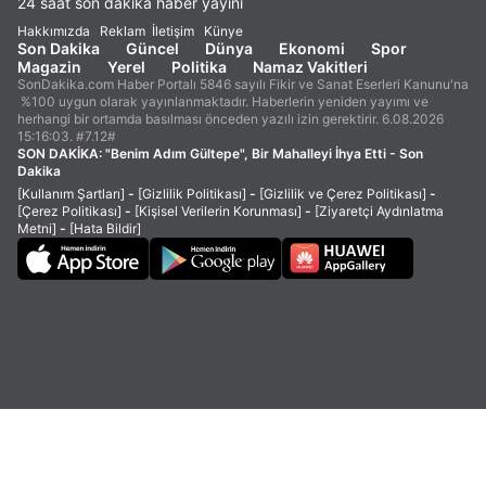
24 saat son dakika haber yayını
Hakkımızda
Reklam
İletişim
Künye
Son Dakika
Güncel
Dünya
Ekonomi
Spor
Magazin
Yerel
Politika
Namaz Vakitleri
SonDakika.com Haber Portalı 5846 sayılı Fikir ve Sanat Eserleri Kanunu'na
%100 uygun olarak yayınlanmaktadır. Haberlerin yeniden yayımı ve
herhangi bir ortamda basılması önceden yazılı izin gerektirir. 6.08.2026
15:16:03. #7.12#
SON DAKİKA:
"Benim Adım Gültepe", Bir Mahalleyi İhya Etti - Son
Dakika
[Kullanım Şartları]
-
[Gizlilik Politikası]
-
[Gizlilik ve Çerez Politikası]
-
[Çerez Politikası]
-
[Kişisel Verilerin Korunması]
-
[Ziyaretçi Aydınlatma
Metni]
-
[Hata Bildir]