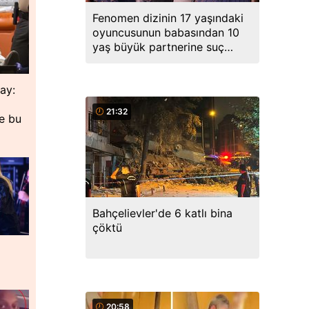
Fenomen dizinin 17 yaşındaki
oyuncusunun babasından 10
yaş büyük partnerine suç
duyurusu
lay:
21:32
de bu
Bahçelievler'de 6 katlı bina
çöktü
20:58