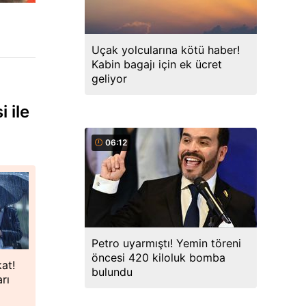
Uçak yolcularına kötü haber!
Kabin bagajı için ek ücret
geliyor
i ile
06:12
Petro uyarmıştı! Yemin töreni
öncesi 420 kiloluk bomba
kat!
bulundu
rı