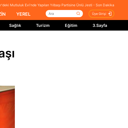
'deki Mutluluk Evi'nde Yapılan Yılbaşı Partisine Ünlü Jesti - Son Dakika
İN
YEREL
Üye Girişi
Sağlık
Turizm
Eğitim
3.Sayfa
aşı