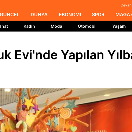
Cevahir
GÜNCEL
DÜNYA
EKONOMİ
SPOR
MAGAZ
anat
Kadın
Moda
Otomobil
Yaşam
k Evi'nde Yapılan Yılb