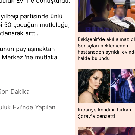
tluluk Evi"ne dönüştürdü.
yılbaşı partisinde ünlü
ibi 50 çocuğun mutluluğu,
tlanarak arttı.
Eskişehir'de akıl almaz o
Sonuçları beklemeden
olunun paylaşmaktan
hastaneden ayrıldı, evin
ş Merkezi'ne mutlaka
halde bulundu
Son Dakika
uluk Evi'nde Yapılan
Kibariye kendini Türkan
Şoray'a benzetti