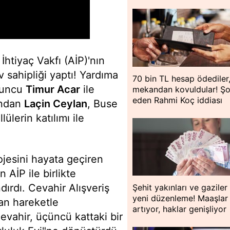
İhtiyaç Vakfı (AİP)'nın
ev sahipliği yaptı! Yardıma
70 bin TL hesap ödediler
yuncu
Timur Acar
ile
mekandan kovuldular! Ş
eden Rahmi Koç iddiası
ından
Laçin Ceylan
, Buse
ülerin katılımı ile
jesini hayata geçiren
n AİP ile birlikte
andırdı. Cevahir Alışveriş
Şehit yakınları ve gaziler 
yeni düzenleme! Maaşlar
an hareketle
artıyor, haklar genişliyor
vahir, üçüncü kattaki bir