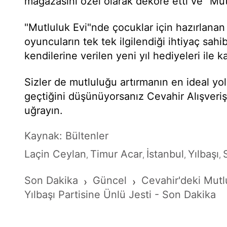
mağazasını özel olarak dekore etti ve "Mu
"Mutluluk Evi"nde çocuklar için hazırlanan 
oyuncuların tek tek ilgilendiği ihtiyaç sah
kendilerine verilen yeni yıl hediyeleri ile ka
Sizler de mutluluğu artırmanın en ideal y
geçtiğini düşünüyorsanız Cevahir Alışveri
uğrayın.
Kaynak: Bültenler
Laçin Ceylan
Timur Acar
İstanbul
Yılbaşı
,
,
,
,
Son Dakika
Güncel
Cevahir'deki Mutl
›
›
Yılbaşı Partisine Ünlü Jesti - Son Dakika