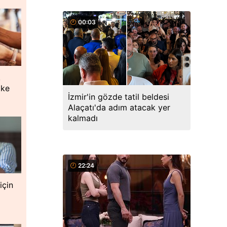
00:03
,
oke
İzmir'in gözde tatil beldesi
Alaçatı'da adım atacak yer
kalmadı
22:24
için