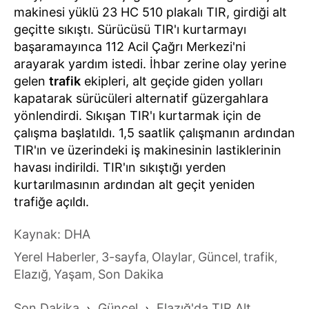
makinesi yüklü 23 HC 510 plakalı TIR, girdiği alt
geçitte sıkıştı. Sürücüsü TIR'ı kurtarmayı
başaramayınca 112 Acil Çağrı Merkezi'ni
arayarak yardım istedi. İhbar zerine olay yerine
gelen
trafik
ekipleri, alt geçide giden yolları
kapatarak sürücüleri alternatif güzergahlara
yönlendirdi. Sıkışan TIR'ı kurtarmak için de
çalışma başlatıldı. 1,5 saatlik çalışmanın ardından
TIR'ın ve üzerindeki iş makinesinin lastiklerinin
havası indirildi. TIR'ın sıkıştığı yerden
kurtarılmasının ardından alt geçit yeniden
trafiğe açıldı.
Kaynak: DHA
Yerel Haberler
3-sayfa
Olaylar
Güncel
trafik
,
,
,
,
,
Elazığ
Yaşam
Son Dakika
,
,
Son Dakika
›
Güncel
›
Elazığ'da TIR Alt