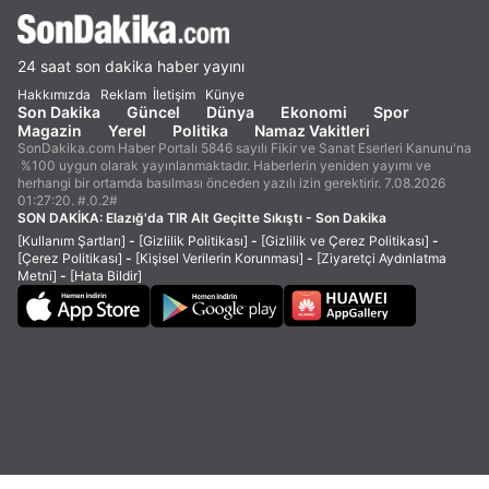
24 saat son dakika haber yayını
Hakkımızda
Reklam
İletişim
Künye
Son Dakika
Güncel
Dünya
Ekonomi
Spor
Magazin
Yerel
Politika
Namaz Vakitleri
SonDakika.com Haber Portalı 5846 sayılı Fikir ve Sanat Eserleri Kanunu'na
%100 uygun olarak yayınlanmaktadır. Haberlerin yeniden yayımı ve
herhangi bir ortamda basılması önceden yazılı izin gerektirir. 7.08.2026
01:27:20. #.0.2#
SON DAKİKA:
Elazığ'da TIR Alt Geçitte Sıkıştı - Son Dakika
[Kullanım Şartları]
-
[Gizlilik Politikası]
-
[Gizlilik ve Çerez Politikası]
-
[Çerez Politikası]
-
[Kişisel Verilerin Korunması]
-
[Ziyaretçi Aydınlatma
Metni]
-
[Hata Bildir]