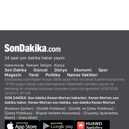
24 saat son dakika haber yayını
Hakkımızda
Reklam
İletişim
Künye
Son Dakika
Güncel
Dünya
Ekonomi
Spor
Magazin
Yerel
Politika
Namaz Vakitleri
SonDakika.com Haber Portalı 5846 sayılı Fikir ve Sanat Eserleri Kanunu'na
%100 uygun olarak yayınlanmaktadır. Haberlerin yeniden yayımı ve
herhangi bir ortamda basılması önceden yazılı izin gerektirir. 8.08.2026
22:50:17. #7.13#
SON DAKİKA:
Son dakika Kenan Mortan haberleri, Kenan Mortan son
dakika haber, Kenan Mortan son dakika, son dakika Kenan Mortan
[Kullanım Şartları]
-
[Gizlilik Politikası]
-
[Gizlilik ve Çerez Politikası]
-
[Çerez Politikası]
-
[Kişisel Verilerin Korunması]
-
[Ziyaretçi Aydınlatma
Metni]
-
[Hata Bildir]