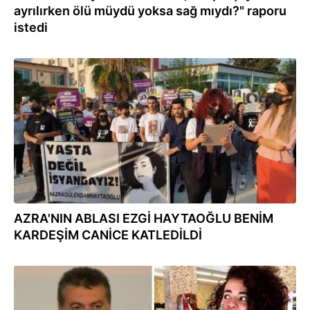
ayrılırken ölü müydü yoksa sağ mıydı?" raporu
istedi
06.08.2021
AZRA'NIN ABLASI EZGİ HAYTAOĞLU BENİM
KARDEŞİM CANİCE KATLEDİLDİ
05.08.2021