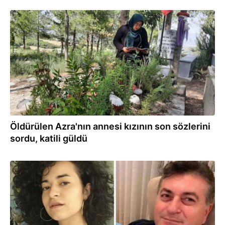
01.06.2022
Öldürülen Azra'nın annesi kızının son sözlerini
sordu, katili güldü
30.05.2022