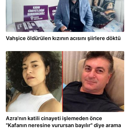
Vahşice öldürülen kızının acısını şiirlere döktü
21.03.2022
Azra'nın katili cinayeti işlemeden önce
"Kafanın neresine vurursan bayılır" diye arama