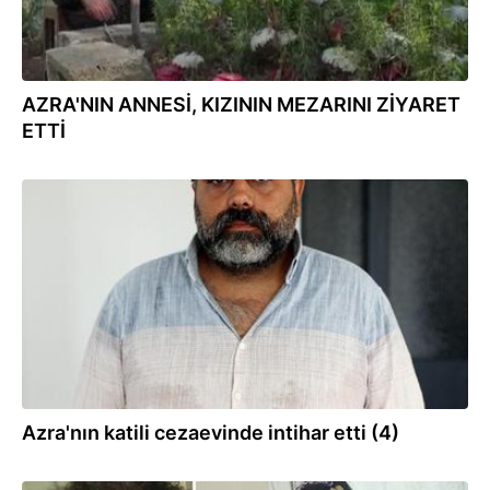
AZRA'NIN ANNESİ, KIZININ MEZARINI ZİYARET
ETTİ
29.09.2022
Azra'nın katili cezaevinde intihar etti (4)