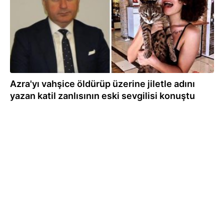
Azra'yı vahşice öldürüp üzerine jiletle adını
yazan katil zanlısının eski sevgilisi konuştu