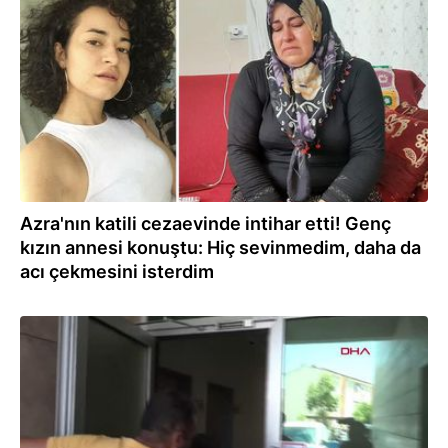
29.09.2022
Azra'nın katili cezaevinde intihar etti! Genç
kızın annesi konuştu: Hiç sevinmedim, daha da
acı çekmesini isterdim
29.09.2022