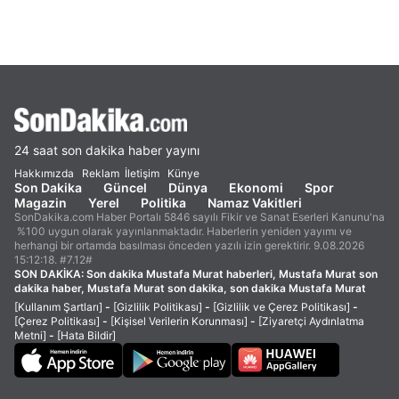
24 saat son dakika haber yayını
Hakkımızda
Reklam
İletişim
Künye
Son Dakika
Güncel
Dünya
Ekonomi
Spor
Magazin
Yerel
Politika
Namaz Vakitleri
SonDakika.com Haber Portalı 5846 sayılı Fikir ve Sanat Eserleri Kanunu'na
%100 uygun olarak yayınlanmaktadır. Haberlerin yeniden yayımı ve
herhangi bir ortamda basılması önceden yazılı izin gerektirir. 9.08.2026
15:12:18. #7.12#
SON DAKİKA:
Son dakika Mustafa Murat haberleri, Mustafa Murat son
dakika haber, Mustafa Murat son dakika, son dakika Mustafa Murat
[Kullanım Şartları]
-
[Gizlilik Politikası]
-
[Gizlilik ve Çerez Politikası]
-
[Çerez Politikası]
-
[Kişisel Verilerin Korunması]
-
[Ziyaretçi Aydınlatma
Metni]
-
[Hata Bildir]