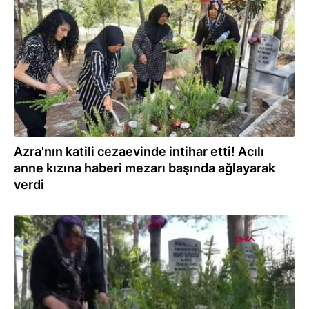
30.09.2022
Azra'nın katili cezaevinde intihar etti! Acılı
anne kızına haberi mezarı başında ağlayarak
verdi
29.09.2022