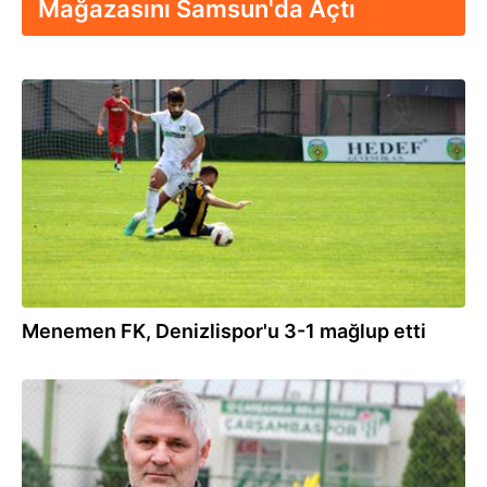
Mağazasını Samsun'da Açtı
17.03.2024
Menemen FK, Denizlispor'u 3-1 mağlup etti
09.11.2023