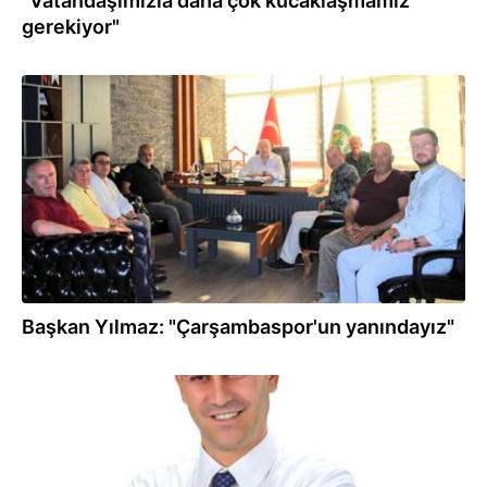
"Vatandaşımızla daha çok kucaklaşmamız
gerekiyor"
06.07.2022
Başkan Yılmaz: "Çarşambaspor'un yanındayız"
03.07.2022