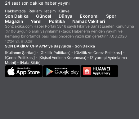
24 saat son dakika haber yayını
Hakkımızda
Reklam
İletişim
Künye
Son Dakika
Güncel
Dünya
Ekonomi
Spor
Magazin
Yerel
Politika
Namaz Vakitleri
SonDakika.com Haber Portalı 5846 sayılı Fikir ve Sanat Eserleri Kanunu'na
%100 uygun olarak yayınlanmaktadır. Haberlerin yeniden yayımı ve
herhangi bir ortamda basılması önceden yazılı izin gerektirir. 7.08.2026
12:24:21. #.0.2#
SON DAKİKA:
CHP AYM'ye Başvurdu - Son Dakika
[Kullanım Şartları]
-
[Gizlilik Politikası]
-
[Gizlilik ve Çerez Politikası]
-
[Çerez Politikası]
-
[Kişisel Verilerin Korunması]
-
[Ziyaretçi Aydınlatma
Metni]
-
[Hata Bildir]