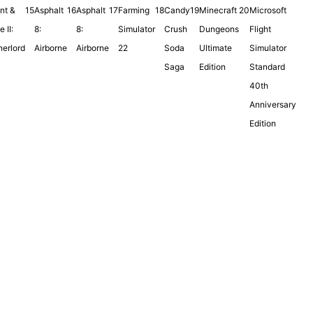
nt &
15
Asphalt
16
Asphalt
17
Farming
18
Candy
19
Minecraft
20
Microsoft
 II:
8:
8:
Simulator
Crush
Dungeons
Flight
erlord
Airborne
Airborne
22
Soda
Ultimate
Simulator
Saga
Edition
Standard
40th
Anniversary
Edition