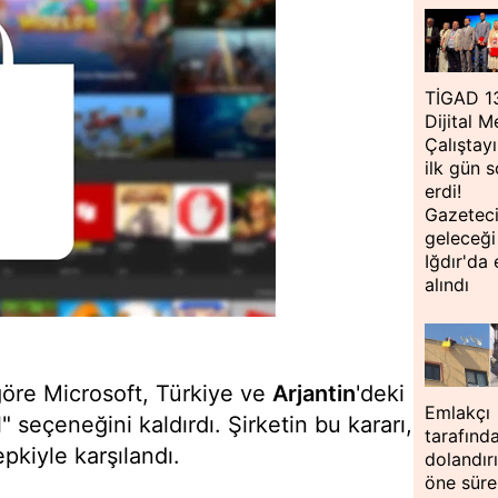
TİGAD 1
Dijital 
Çalıştay
ilk gün 
erdi!
Gazeteci
geleceği
Iğdır'da 
alındı
öre Microsoft, Türkiye ve
Arjantin
'deki
Emlakçı
" seçeneğini kaldırdı. Şirketin bu kararı,
tarafınd
pkiyle karşılandı.
dolandırı
öne süre