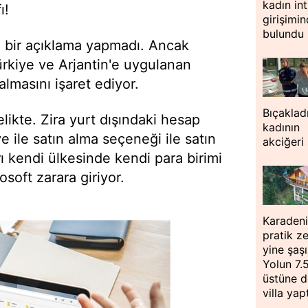
kadın int
ı!
girişimi
bulundu
gi bir açıklama yapmadı. Ancak
Türkiye ve Arjantin'e uygulanan
lmasını işaret ediyor.
Bıçaklad
elikte. Zira yurt dışındaki hesap
kadının
e ile satın alma seçeneği ile satın
akciğeri
ı kendi ülkesinde kendi para birimi
osoft zarara giriyor.
Karadeni
pratik z
yine şaşır
Yolun 7.
üstüne 
villa yap