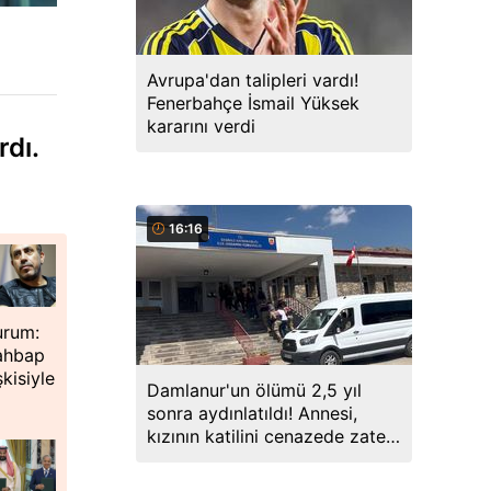
Avrupa'dan talipleri vardı!
Fenerbahçe İsmail Yüksek
kararını verdi
rdı.
16:16
urum:
 ahbap
şkisiyle
Damlanur'un ölümü 2,5 yıl
sonra aydınlatıldı! Annesi,
kızının katilini cenazede zaten
söylemiş