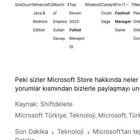
Sıra
Oyun
1
Minecraft:
2
March
3
Top
4
Roblox
5
Candy
6
Pro 11 –
7
War
Java &
of
Eleven
Crush
Football
Pla
Bedrock
Empires
2023:
Saga
Manager
Onl
Edition
Sultan
Futbol
Game
Glo
Savaşı
Menajeri
Con
Ol
Peki sizler Microsoft Store hakkında nele
yorumlar kısmından bizlerle paylaşmayı u
Kaynak: Shiftdelete
Microsoft Türkiye
Teknoloji
Microsoft
Tür
,
,
,
Son Dakika
Teknoloji
Microsoft'tan te
›
›