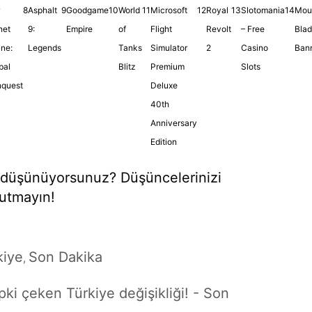
8
Asphalt
9
Goodgame
10
World
11
Microsoft
12
Royal
13
Slotomania
14
Mou
net
9:
Empire
of
Flight
Revolt
– Free
Blade
ine:
Legends
Tanks
Simulator
2
Casino
Bann
bal
Blitz
Premium
Slots
quest
Deluxe
40th
Anniversary
Edition
r düşünüyorsunuz? Düşüncelerinizi
nutmayın!
kiye
Son Dakika
,
pki çeken Türkiye değişikliği! - Son