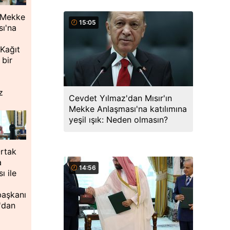
 Mekke
15:05
ı'na
 Kağıt
 bir
z
Cevdet Yılmaz'dan Mısır'ın
Mekke Anlaşması'na katılımına
yeşil ışık: Neden olmasın?
rtak
a
14:56
ı ile
aşkanı
'dan
a