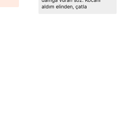
damga vuran söz: Kocanı
aldım elinden, çatla