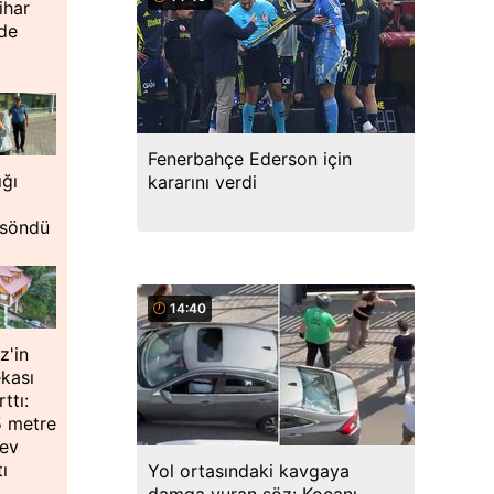
ihar
nde
Fenerbahçe Ederson için
ığı
kararını verdi
 söndü
14:40
z'in
ekası
ttı:
5 metre
dev
tı
Yol ortasındaki kavgaya