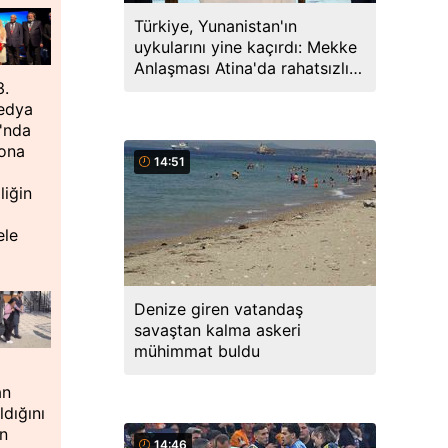
Türkiye, Yunanistan'ın
uykularını yine kaçırdı: Mekke
Anlaşması Atina'da rahatsızlık
3.
yarattı
Medya
ı'nda
sona
14:51
liğin
ele
Denize giren vatandaş
savaştan kalma askeri
mühimmat buldu
an
ldığını
n
14:46