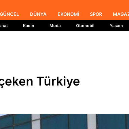
GÜNCEL
DÜNYA
EKONOMİ
SPOR
MAGAZ
anat
Kadın
Moda
Otomobil
Yaşam
 çeken Türkiye