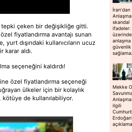
İran'dan
Anlaşmas
skandal
tepki çeken bir değişikliğe gitti.
ifadeler:
zel fiyatlandırma avantajı sunan
üzerinde
anlaşma
e, yurt dışındaki kullanıcıların ucuz
güvenlik
 karar aldı.
sağlama
lma seçeneğini kaldırdı!
ine özel fiyatlandırma seçeneği
Mekke O
rayan ülkeler için bir kolaylık
Savunm
kötüye de kullanılabiliyor.
Anlaşmas
ilgili
Cumhurb
Erdoğan
açıklam