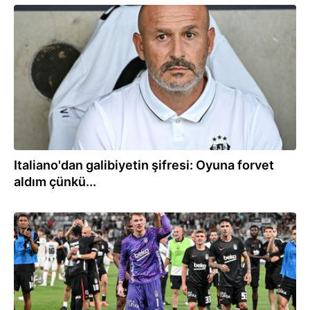
23:07
Italiano'dan galibiyetin şifresi: Oyuna forvet
aldım çünkü...
22:52