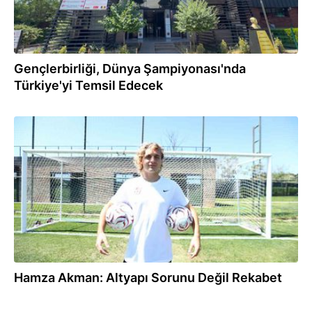
Gençlerbirliği, Dünya Şampiyonası'nda
Türkiye'yi Temsil Edecek
10:39
Hamza Akman: Altyapı Sorunu Değil Rekabet