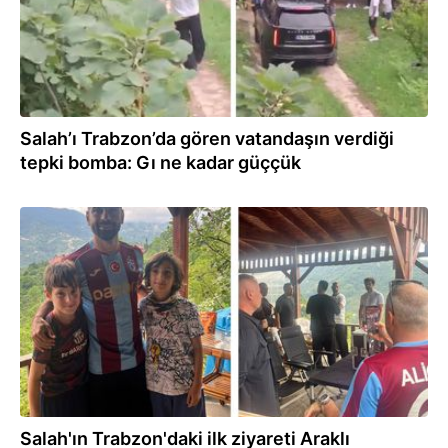
Salah’ı Trabzon’da gören vatandaşın verdiği
tepki bomba: Gı ne kadar güççük
19:02
Salah'ın Trabzon'daki ilk ziyareti Araklı