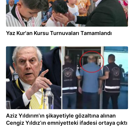
Yaz Kur'an Kursu Turnuvaları Tamamlandı
23:18
Aziz Yıldırım’ın şikayetiyle gözaltına alınan
Cengiz Yıldız’ın emniyetteki ifadesi ortaya çıktı