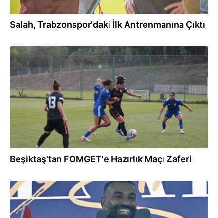
Salah, Trabzonspor'daki İlk Antrenmanına Çıktı
20:52
Beşiktaş'tan FOMGET'e Hazırlık Maçı Zaferi
20:52