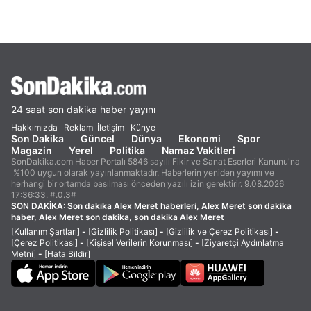
24 saat son dakika haber yayını
Hakkımızda
Reklam
İletişim
Künye
Son Dakika
Güncel
Dünya
Ekonomi
Spor
Magazin
Yerel
Politika
Namaz Vakitleri
SonDakika.com Haber Portalı 5846 sayılı Fikir ve Sanat Eserleri Kanunu'na
%100 uygun olarak yayınlanmaktadır. Haberlerin yeniden yayımı ve
herhangi bir ortamda basılması önceden yazılı izin gerektirir. 9.08.2026
17:36:33. #.0.3#
SON DAKİKA:
Son dakika Alex Meret haberleri, Alex Meret son dakika
haber, Alex Meret son dakika, son dakika Alex Meret
[Kullanım Şartları]
-
[Gizlilik Politikası]
-
[Gizlilik ve Çerez Politikası]
-
[Çerez Politikası]
-
[Kişisel Verilerin Korunması]
-
[Ziyaretçi Aydınlatma
Metni]
-
[Hata Bildir]