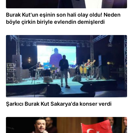
Burak Kut'un eşinin son hali olay oldu! Neden
böyle çirkin biriyle evlendin demişlerdi
28.08.2022
Şarkıcı Burak Kut Sakarya'da konser verdi
22.04.2022