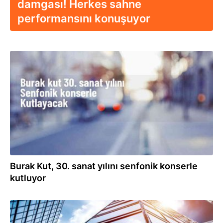
damgası! Herkes sahne
performansını konuşuyor
06.06.2024
Burak Kut, 30. sanat yılını senfonik konserle
kutluyor
14.07.2023