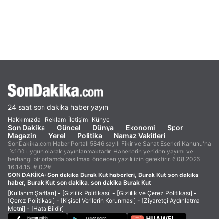
24 saat son dakika haber yayını
Hakkımızda
Reklam
İletişim
Künye
Son Dakika
Güncel
Dünya
Ekonomi
Spor
Magazin
Yerel
Politika
Namaz Vakitleri
SonDakika.com Haber Portalı 5846 sayılı Fikir ve Sanat Eserleri Kanunu'na
%100 uygun olarak yayınlanmaktadır. Haberlerin yeniden yayımı ve
herhangi bir ortamda basılması önceden yazılı izin gerektirir. 6.08.2026
16:14:15. #.0.2#
SON DAKİKA:
Son dakika Burak Kut haberleri, Burak Kut son dakika
haber, Burak Kut son dakika, son dakika Burak Kut
[Kullanım Şartları]
-
[Gizlilik Politikası]
-
[Gizlilik ve Çerez Politikası]
-
[Çerez Politikası]
-
[Kişisel Verilerin Korunması]
-
[Ziyaretçi Aydınlatma
Metni]
-
[Hata Bildir]