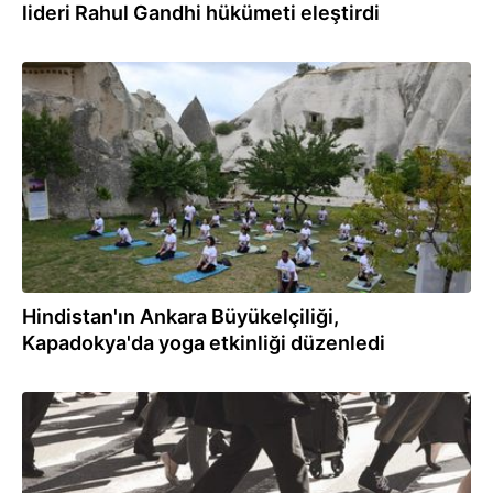
lideri Rahul Gandhi hükümeti eleştirdi
25.06.2022
Hindistan'ın Ankara Büyükelçiliği,
Kapadokya'da yoga etkinliği düzenledi
12.08.2021