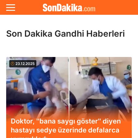
Son Dakika Gandhi Haberleri
23.12.2025
Doktor, ''bana saygı göster'' diyen
hastayı sedye üzerinde defalarca