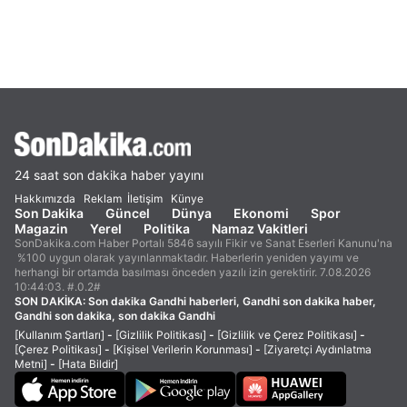
24 saat son dakika haber yayını
Hakkımızda
Reklam
İletişim
Künye
Son Dakika
Güncel
Dünya
Ekonomi
Spor
Magazin
Yerel
Politika
Namaz Vakitleri
SonDakika.com Haber Portalı 5846 sayılı Fikir ve Sanat Eserleri Kanunu'na
%100 uygun olarak yayınlanmaktadır. Haberlerin yeniden yayımı ve
herhangi bir ortamda basılması önceden yazılı izin gerektirir. 7.08.2026
10:44:03. #.0.2#
SON DAKİKA:
Son dakika Gandhi haberleri, Gandhi son dakika haber,
Gandhi son dakika, son dakika Gandhi
[Kullanım Şartları]
-
[Gizlilik Politikası]
-
[Gizlilik ve Çerez Politikası]
-
[Çerez Politikası]
-
[Kişisel Verilerin Korunması]
-
[Ziyaretçi Aydınlatma
Metni]
-
[Hata Bildir]