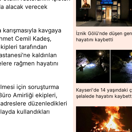
nda alacak verecek
a karışmasıyla kavgaya
İznik Gölü'nde düşen ge
Ahmet Cemil Kadeş,
hayatını kaybetti
kipleri tarafından
stanesi'ne kaldırılan
lere rağmen hayatını
lmesi için soruşturma
Kayseri'de 14 yaşındaki 
ro Amirliği ekipleri,
şelalede hayatını kaybett
li adreslere düzenledikleri
layda kullandıkları