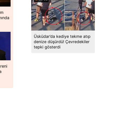
im
nında
Üsküdar’da kediye tekme atıp
denize düşürdü! Çevredekiler
tepki gösterdi
reni
a