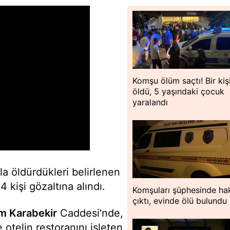
Komşu ölüm saçtı! Bir kiş
öldü, 5 yaşındaki çocuk
yaralandı
yla öldürdükleri belirlenen
4 kişi gözaltına alındı.
Komşuları şüphesinde hak
çıktı, evinde ölü bulundu
m Karabekir
Caddesi'nde,
 otelin restoranını işleten