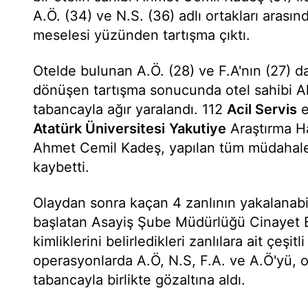
A.Ö. (34) ve N.S. (36) adlı ortakları arası
meselesi yüzünden tartışma çıktı.
Otelde bulunan A.Ö. (28) ve F.A'nın (27) d
dönüşen tartışma sonucunda otel sahibi 
tabancayla ağır yaralandı. 112
Acil Servis
e
Atatürk Üniversitesi
Yakutiye
Araştırma Ha
Ahmet Cemil Kadeş, yapılan tüm müdahale
kaybetti.
Olaydan sonra kaçan 4 zanlının yakalanabi
başlatan Asayiş Şube Müdürlüğü Cinayet Bü
kimliklerini belirledikleri zanlılara ait çeşit
operasyonlarda A.Ö, N.S, F.A. ve A.Ö'yü, o
tabancayla birlikte gözaltına aldı.