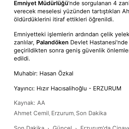
Emniyet Müdürlüğü
'nde sorgulanan 4 zanl
verecek meselesi yüzünden tartıştıkları A
öldürdüklerini itiraf ettikleri öğrenildi.
Emniyetteki işlemlerin ardından çelik yelek 
zanlılar,
Palandöken
Devlet Hastanesi'nde 
geçirildikten sonra geniş güvenlik önlemle
edildi.
Muhabir: Hasan Özkal
Yayıncı: Hızır Hacısalihoğlu - ERZURUM
Kaynak: AA
Ahmet Cemil
Erzurum
Son Dakika
,
,
Son Dakika
Güncel
Erzurum'da Cinay