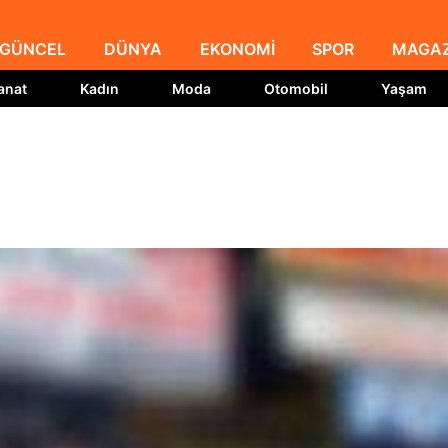
GÜNCEL
DÜNYA
EKONOMİ
SPOR
MAGAZ
anat
Kadın
Moda
Otomobil
Yaşam