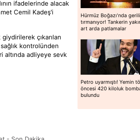
ının ifadelerinde alacak
hmet Cemil Kadeş'i
Hürmüz Boğazı'nda geril
tırmanıyor! Tankerin yakı
art arda patlamalar
giydirilerek çıkarılan
sağlık kontrolünden
ri altında adliyeye sevk
Petro uyarmıştı! Yemin tö
öncesi 420 kiloluk bomb
bulundu
et - Son Dakika