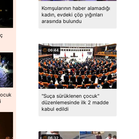
Komşularının haber alamadığı
kadın, evdeki çöp yığınları
arasında bulundu
nç
06:44
çocuk
"Suça sürüklenen çocuk"
i
düzenlemesinde ilk 2 madde
kabul edildi
06:32