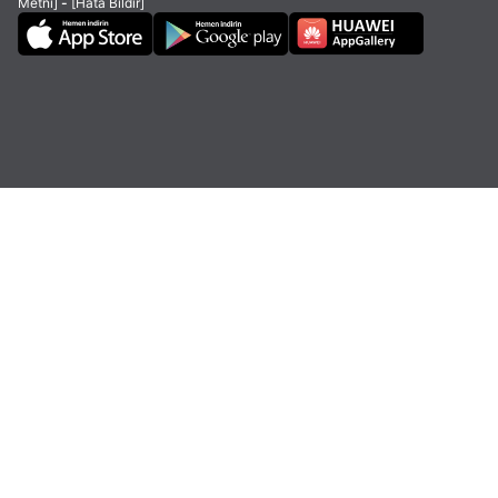
Metni]
-
[Hata Bildir]