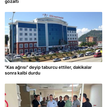
gözaltı
23.07.2026
"Kas ağrısı" deyip taburcu ettiler, dakikalar
sonra kalbi durdu
23.07.2026