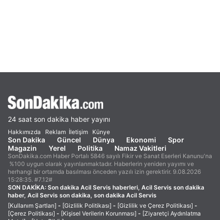
24 saat son dakika haber yayını
Hakkımızda
Reklam
İletişim
Künye
Son Dakika
Güncel
Dünya
Ekonomi
Spor
Magazin
Yerel
Politika
Namaz Vakitleri
SonDakika.com Haber Portalı 5846 sayılı Fikir ve Sanat Eserleri Kanunu'na
%100 uygun olarak yayınlanmaktadır. Haberlerin yeniden yayımı ve
herhangi bir ortamda basılması önceden yazılı izin gerektirir. 9.08.2026
15:28:35. #7.12#
SON DAKİKA:
Son dakika Acil Servis haberleri, Acil Servis son dakika
haber, Acil Servis son dakika, son dakika Acil Servis
[Kullanım Şartları]
-
[Gizlilik Politikası]
-
[Gizlilik ve Çerez Politikası]
-
[Çerez Politikası]
-
[Kişisel Verilerin Korunması]
-
[Ziyaretçi Aydınlatma