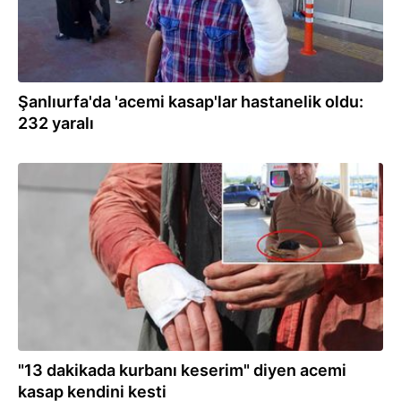
Şanlıurfa'da 'acemi kasap'lar hastanelik oldu:
232 yaralı
27.05.2026
"13 dakikada kurbanı keserim" diyen acemi
kasap kendini kesti