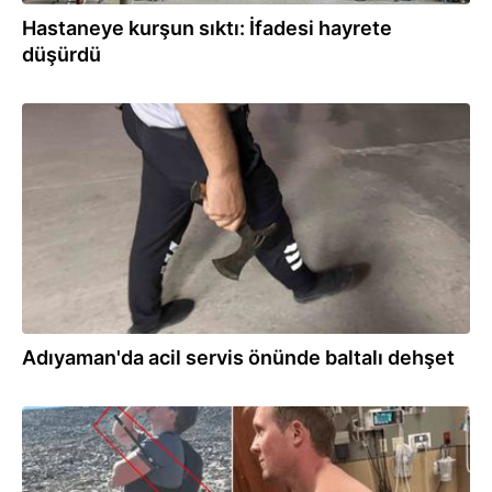
Hastaneye kurşun sıktı: İfadesi hayrete
düşürdü
30.07.2026
Adıyaman'da acil servis önünde baltalı dehşet
29.07.2026