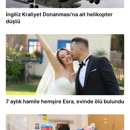
İngiliz Kraliyet Donanması'na ait helikopter
düştü
01.06.2026
7 aylık hamile hemşire Esra, evinde ölü bulundu
29.05.2026