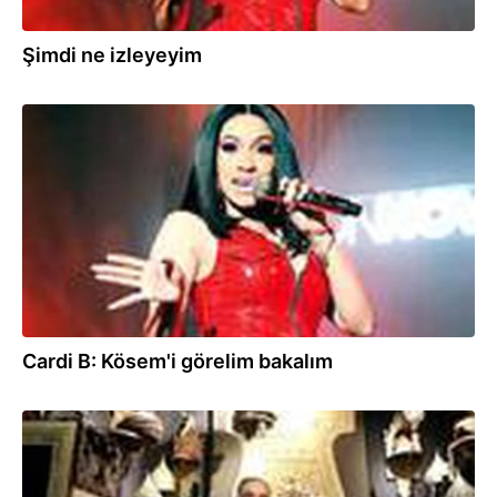
Şimdi ne izleyeyim
16.07.2020
Cardi B: Kösem'i görelim bakalım
25.02.2020