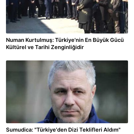
Numan Kurtulmuş: Türkiye'nin En Büyük Gücü
Kültürel ve Tarihi Zenginliğidir
15.01.2018
Sumudica: "Türkiye'den Dizi Teklifleri Aldım"