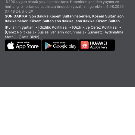
%100 uygun olarak yayınlanmaktadır. Haberlerin yeniden yayımı ve
herhangi bir ortamda basılması önceden yazılı izin gerektirir. 4.08.2026
07:49:24. #.0.2#
SON DAKİKA:
Son dakika Kösem Sultan haberleri, Kösem Sultan son
dakika haber, Kösem Sultan son dakika, son dakika Kösem Sultan
[Kullanım Şartları]
-
[Gizlilik Politikası]
-
[Gizlilik ve Çerez Politikası]
-
[Çerez Politikası]
-
[Kişisel Verilerin Korunması]
-
[Ziyaretçi Aydınlatma
Metni]
-
[Hata Bildir]