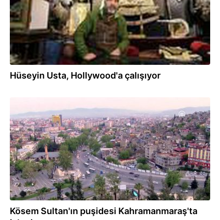
Hüseyin Usta, Hollywood'a çalışıyor
15.12.2019
Kösem Sultan'ın puşidesi Kahramanmaraş'ta