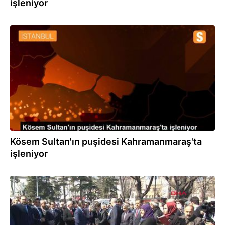
işleniyor
15.12.2019
Kösem Sultan'ın puşidesi Kahramanmaraş'ta
işleniyor
30.03.2018