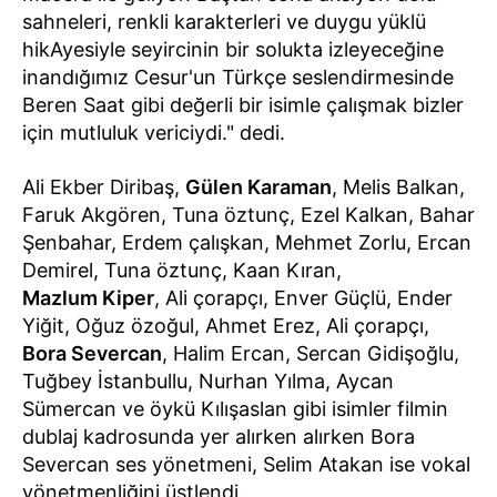
sahneleri, renkli karakterleri ve duygu yüklü
hikAyesiyle seyircinin bir solukta izleyeceğine
inandığımız Cesur'un Türkçe seslendirmesinde
Beren Saat gibi değerli bir isimle çalışmak bizler
için mutluluk vericiydi." dedi.
Ali Ekber Diribaş,
Gülen Karaman
, Melis Balkan,
Faruk Akgören, Tuna öztunç, Ezel Kalkan, Bahar
Şenbahar, Erdem çalışkan, Mehmet Zorlu, Ercan
Demirel, Tuna öztunç, Kaan Kıran,
Mazlum Kiper
, Ali çorapçı, Enver Güçlü, Ender
Yiğit, Oğuz özoğul, Ahmet Erez, Ali çorapçı,
Bora Severcan
, Halim Ercan, Sercan Gidişoğlu,
Tuğbey İstanbullu, Nurhan Yılma, Aycan
Sümercan ve öykü Kılışaslan gibi isimler filmin
dublaj kadrosunda yer alırken alırken Bora
Severcan ses yönetmeni, Selim Atakan ise vokal
yönetmenliğini üstlendi.