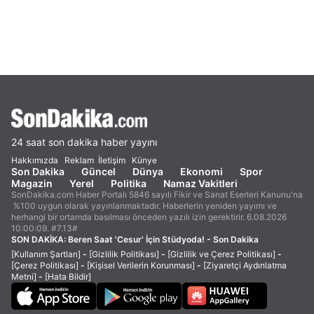
24 saat son dakika haber yayını
Hakkımızda
Reklam
İletişim
Künye
Son Dakika
Güncel
Dünya
Ekonomi
Spor
Magazin
Yerel
Politika
Namaz Vakitleri
SonDakika.com Haber Portalı 5846 sayılı Fikir ve Sanat Eserleri Kanunu'na
%100 uygun olarak yayınlanmaktadır. Haberlerin yeniden yayımı ve
herhangi bir ortamda basılması önceden yazılı izin gerektirir. 6.08.2026
10:00:09. #7.13#
SON DAKİKA:
Beren Saat 'Cesur' İçin Stüdyoda! - Son Dakika
[Kullanım Şartları]
-
[Gizlilik Politikası]
-
[Gizlilik ve Çerez Politikası]
-
[Çerez Politikası]
-
[Kişisel Verilerin Korunması]
-
[Ziyaretçi Aydınlatma
Metni]
-
[Hata Bildir]