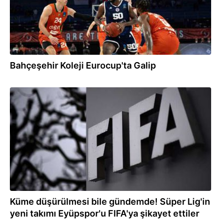
Bahçeşehir Koleji Eurocup'ta Galip
04.08.2024
Küme düşürülmesi bile gündemde! Süper Lig'in
yeni takımı Eyüpspor'u FIFA'ya şikayet ettiler