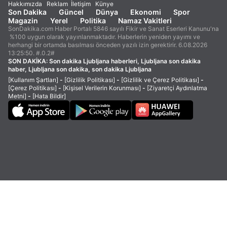
Hakkımızda
Reklam
İletişim
Künye
Son Dakika
Güncel
Dünya
Ekonomi
Spor
Magazin
Yerel
Politika
Namaz Vakitleri
SonDakika.com Haber Portalı 5846 sayılı Fikir ve Sanat Eserleri Kanunu'na
%100 uygun olarak yayınlanmaktadır. Haberlerin yeniden yayımı ve
herhangi bir ortamda basılması önceden yazılı izin gerektirir. 6.08.2026
13:25:50. #.0.2#
SON DAKİKA:
Son dakika Ljubljana haberleri, Ljubljana son dakika
haber, Ljubljana son dakika, son dakika Ljubljana
[Kullanım Şartları]
-
[Gizlilik Politikası]
-
[Gizlilik ve Çerez Politikası]
-
[Çerez Politikası]
-
[Kişisel Verilerin Korunması]
-
[Ziyaretçi Aydınlatma
Metni]
-
[Hata Bildir]