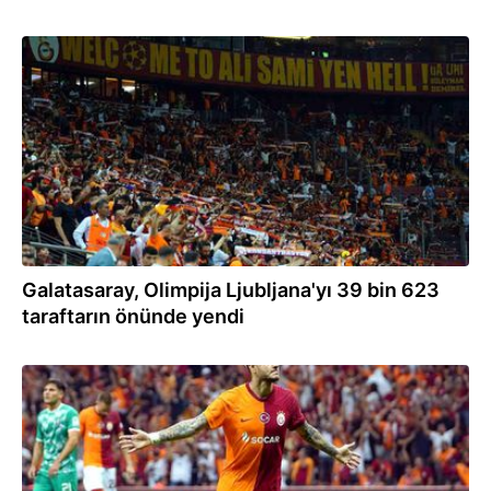
15.08.2023
Galatasaray, Olimpija Ljubljana'yı 39 bin 623
taraftarın önünde yendi
15.08.2023