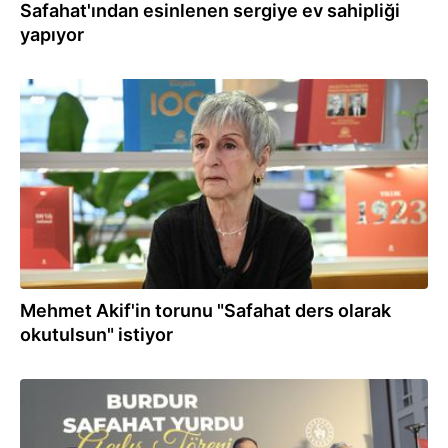
Safahat'ından esinlenen sergiye ev sahipliği
yapıyor
20.12.2023
Mehmet Akif'in torunu "Safahat ders olarak
okutulsun" istiyor
09.12.2022