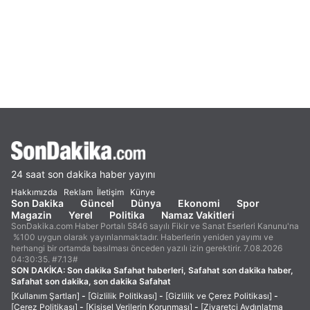
24 saat son dakika haber yayını
Hakkımızda
Reklam
İletişim
Künye
Son Dakika
Güncel
Dünya
Ekonomi
Spor
Magazin
Yerel
Politika
Namaz Vakitleri
SonDakika.com Haber Portalı 5846 sayılı Fikir ve Sanat Eserleri Kanunu'na
%100 uygun olarak yayınlanmaktadır. Haberlerin yeniden yayımı ve
herhangi bir ortamda basılması önceden yazılı izin gerektirir. 7.08.2026
04:30:35. #7.13#
SON DAKİKA:
Son dakika Safahat haberleri, Safahat son dakika haber,
Safahat son dakika, son dakika Safahat
[Kullanım Şartları]
-
[Gizlilik Politikası]
-
[Gizlilik ve Çerez Politikası]
-
[Çerez Politikası]
-
[Kişisel Verilerin Korunması]
-
[Ziyaretçi Aydınlatma