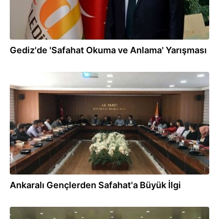
Gediz'de 'Safahat Okuma ve Anlama' Yarışması
12.11.2018
Ankaralı Gençlerden Safahat'a Büyük İlgi
06.04.2018