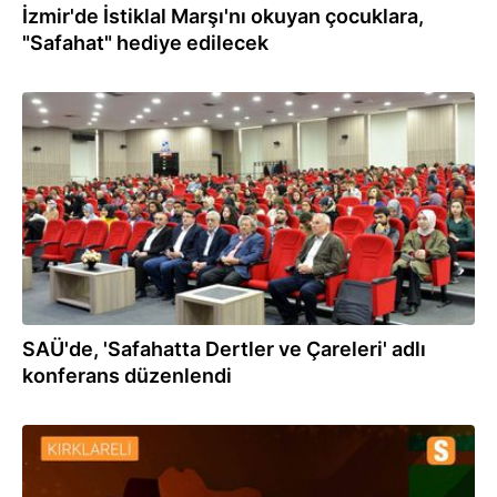
İzmir'de İstiklal Marşı'nı okuyan çocuklara,
"Safahat" hediye edilecek
11.03.2020
SAÜ'de, 'Safahatta Dertler ve Çareleri' adlı
konferans düzenlendi
11.03.2020