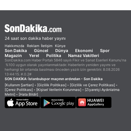
24 saat son dakika haber yayını
Hakkımızda
Reklam
İletişim
Künye
Son Dakika
Güncel
Dünya
Ekonomi
Spor
Magazin
Yerel
Politika
Namaz Vakitleri
SonDakika.com Haber Portalı 5846 sayılı Fikir ve Sanat Eserleri Kanunu'na
%100 uygun olarak yayınlanmaktadır. Haberlerin yeniden yayımı ve
herhangi bir ortamda basılması önceden yazılı izin gerektirir. 8.08.2026
13:44:15. #.0.2#
SON DAKİKA:
İstanbulspor maçının ardından - Son Dakika
[Kullanım Şartları]
-
[Gizlilik Politikası]
-
[Gizlilik ve Çerez Politikası]
-
[Çerez Politikası]
-
[Kişisel Verilerin Korunması]
-
[Ziyaretçi Aydınlatma
Metni]
-
[Hata Bildir]