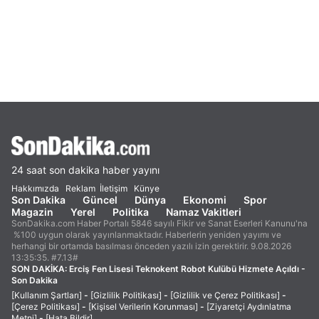
24 saat son dakika haber yayını
Hakkımızda
Reklam
İletişim
Künye
Son Dakika
Güncel
Dünya
Ekonomi
Spor
Magazin
Yerel
Politika
Namaz Vakitleri
SonDakika.com Haber Portalı 5846 sayılı Fikir ve Sanat Eserleri Kanunu'na
%100 uygun olarak yayınlanmaktadır. Haberlerin yeniden yayımı ve
herhangi bir ortamda basılması önceden yazılı izin gerektirir. 9.08.2026
13:35:35. #7.13#
SON DAKİKA:
Erciş Fen Lisesi Teknokent Robot Kulübü Hizmete Açıldı -
Son Dakika
[Kullanım Şartları]
-
[Gizlilik Politikası]
-
[Gizlilik ve Çerez Politikası]
-
[Çerez Politikası]
-
[Kişisel Verilerin Korunması]
-
[Ziyaretçi Aydınlatma
Metni]
-
[Hata Bildir]