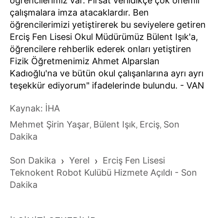
öğrencilerimiz var. Fırsat verildikçe çok önemli
çalışmalara imza atacaklardır. Ben
öğrencilerimizi yetiştirerek bu seviyelere getiren
Erciş Fen Lisesi Okul Müdürümüz Bülent Işık'a,
öğrencilere rehberlik ederek onları yetiştiren
Fizik Öğretmenimiz Ahmet Alparslan
Kadıoğlu'na ve bütün okul çalışanlarına ayrı ayrı
teşekkür ediyorum" ifadelerinde bulundu. - VAN
Kaynak: İHA
Mehmet Şirin Yaşar
Bülent Işık
Erciş
Son
,
,
,
Dakika
Son Dakika
›
Yerel
›
Erciş Fen Lisesi
Teknokent Robot Kulübü Hizmete Açıldı - Son
Dakika