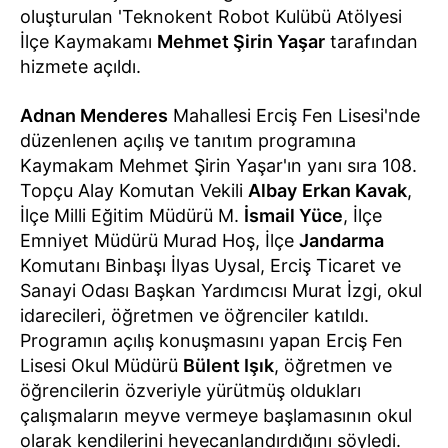
oluşturulan 'Teknokent Robot Kulübü Atölyesi
İlçe Kaymakamı
Mehmet Şirin Yaşar
tarafından
hizmete açıldı.
Adnan Menderes
Mahallesi Erciş Fen Lisesi'nde
düzenlenen açılış ve tanıtım programına
Kaymakam Mehmet Şirin Yaşar'ın yanı sıra 108.
Topçu Alay Komutan Vekili
Albay
Erkan Kavak
,
İlçe Milli Eğitim Müdürü M.
İsmail Yüce
, İlçe
Emniyet Müdürü Murad Hoş, İlçe
Jandarma
Komutanı Binbaşı İlyas Uysal, Erciş Ticaret ve
Sanayi Odası Başkan Yardımcısı Murat İzgi, okul
idarecileri, öğretmen ve öğrenciler katıldı.
Programın açılış konuşmasını yapan Erciş Fen
Lisesi Okul Müdürü
Bülent Işık
, öğretmen ve
öğrencilerin özveriyle yürütmüş oldukları
çalışmaların meyve vermeye başlamasının okul
olarak kendilerini heyecanlandırdığını söyledi.