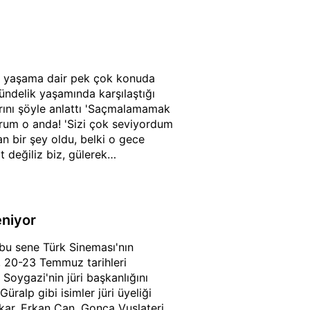
ik yaşama dair pek çok konuda
gündelik yaşamında karşılaştığı
larını şöyle anlattı 'Saçmalamamak
yorum o anda! 'Sizi çok seviyordum
an bir şey oldu, belki o gece
değiliz biz, gülerek
 sadece' dedi.
eniyor
 bu sene Türk Sineması'nın
l, 20-23 Temmuz tarihleri
Soygazi'nin jüri başkanlığını
ralp gibi isimler jüri üyeliği
Akar, Erkan Can, Gonca Vuslateri