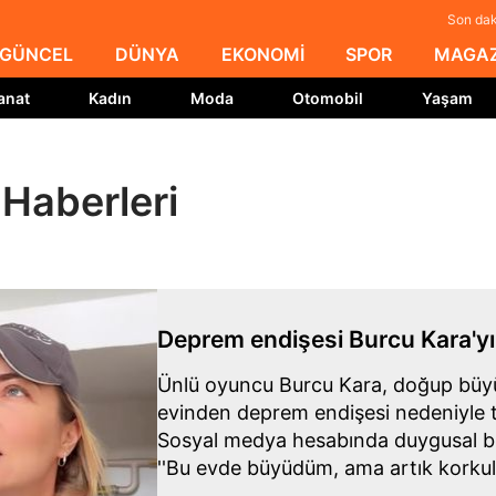
Son dak
GÜNCEL
DÜNYA
EKONOMİ
SPOR
MAGAZ
anat
Kadın
Moda
Otomobil
Yaşam
Haberleri
Deprem endişesi Burcu Kara'yı
Ünlü oyuncu Burcu Kara, doğup büyü
evinden deprem endişesi nedeniyle t
Sosyal medya hesabında duygusal bi
''Bu evde büyüdüm, ama artık korkular