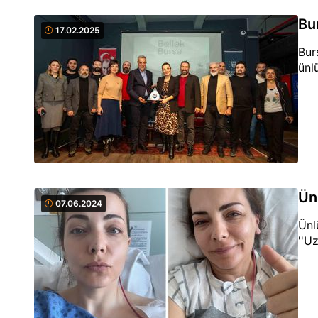
Bu
17.02.2025
Bur
ünl
Ün
07.06.2024
Ünl
''U