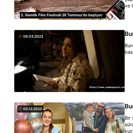
ve 
söy
Ödü
yar
Bu
09.03.2023
Bur
bas
Bu
03.12.2022
Bir
sür
kuc