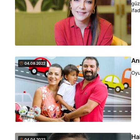
güz
ifad
An
04.08.2022
Oyu
Ha
04.04.2022