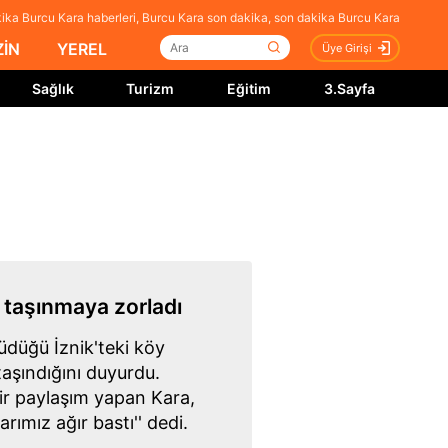
ika Burcu Kara haberleri, Burcu Kara son dakika, son dakika Burcu Kara
İN
YEREL
Üye Girişi
Sağlık
Turizm
Eğitim
3.Sayfa
 taşınmaya zorladı
düğü İznik'teki köy
aşındığını duyurdu.
r paylaşım yapan Kara,
ımız ağır bastı'' dedi.