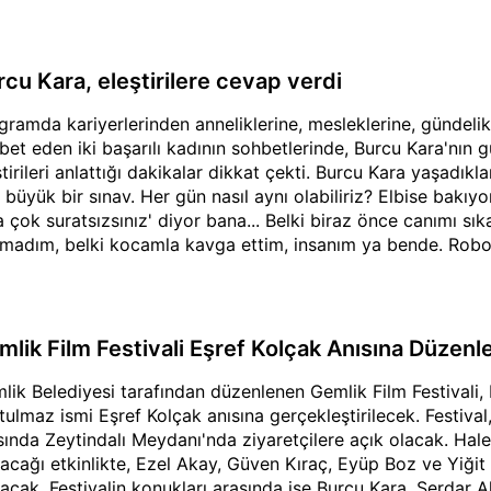
rcu Kara, eleştirilere cevap verdi
gramda kariyerlerinden anneliklerine, mesleklerine, gündel
bet eden iki başarılı kadının sohbetlerinde, Burcu Kara'nın 
ştirileri anlattığı dakikalar dikkat çekti. Burcu Kara yaşadık
 büyük bir sınav. Her gün nasıl aynı olabiliriz? Elbise bakı
 çok suratsızsınız' diyor bana... Belki biraz önce canımı sık
madım, belki kocamla kavga ettim, insanım ya bende. Robot 
miyoruz. Ben insanım, televizyonda gördüğünüz benim işim
mlik Film Festivali Eşref Kolçak Anısına Düzenl
lik Belediyesi tarafından düzenlenen Gemlik Film Festivali,
tulmaz ismi Eşref Kolçak anısına gerçekleştirilecek. Festiva
sında Zeytindalı Meydanı'nda ziyaretçilere açık olacak. Hale 
acağı etkinlikte, Ezel Akay, Güven Kıraç, Eyüp Boz ve Yiğit Gü
acak. Festivalin konukları arasında ise Burcu Kara, Serdar 