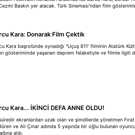
Cezmi Baskın yer alacak. Türk Sineması'ndan film gösterimler
leşilerin yer alacağı festivalde, 1'incilik, 2'incilik ve 3'üncü
lü, Jüri Özel Ödülü ve Ön Jüri Özel Ödülü de verilecek. Fest
ışmasına ise toplam 474 film başvurusu yapıldı.
rcu Kara: Donarak Film Çektik
cu Kara başrolünde oynadığı "Uçuş 811' filminin Atatürk Kü
ın gösteriminde yaşanan deprem felaketiyle ve filmle ilgili du
rcu Kara... İKİNCİ DEFA ANNE OLDU!
 süredir ekranlardan uzak olan ve şimdilerde yönetmen Fırat P
düren ve Ali Çınar adında 5 yaşında bir oğlu bulunan oyuncu
ağına aldı.