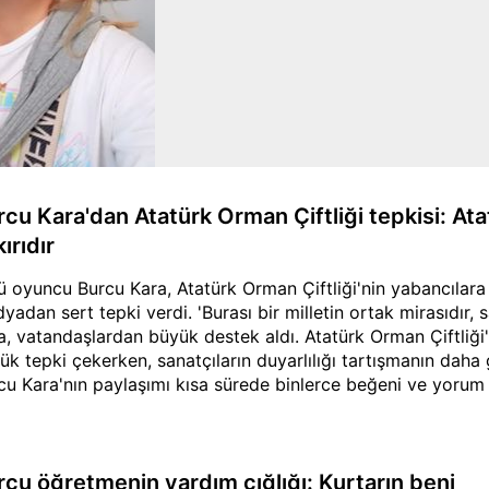
rcu Kara'dan Atatürk Orman Çiftliği tepkisi: Ata
ırıdır
ü oyuncu Burcu Kara, Atatürk Orman Çiftliği'nin yabancılara s
yadan sert tepki verdi. 'Burası bir milletin ortak mirasıdır, s
a, vatandaşlardan büyük destek aldı. Atatürk Orman Çiftliği
ük tepki çekerken, sanatçıların duyarlılığı tartışmanın daha g
cu Kara'nın paylaşımı kısa sürede binlerce beğeni ve yorum 
rcu öğretmenin yardım çığlığı: Kurtarın beni