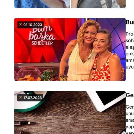
Bu
01.10.2023
Pro
soh
ele
çok
ama
uyu
gez
Ge
17.07.2023
Gem
unu
ara
yap
yap