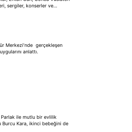
i, sergiler, konserler ve
lük ödüllerinin yanı sıra Mansiyon
ival kapsamındaki kısa film
ltür Merkezi'nde gerçekleşen
ygularını anlattı.
arlak ile mutlu bir evlilik
 Burcu Kara, ikinci bebeğini de