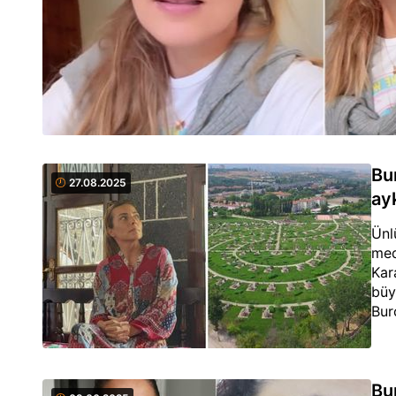
Bu
27.08.2025
ayk
Ünl
med
Kar
büy
Bur
Bu