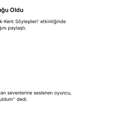
nuğu Oldu
-Kent Söyleşileri' etkinliğinde
ını paylaştı.
dan sevenlerine seslenen oyuncu,
ldum'' dedi.