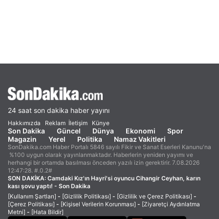
24 saat son dakika haber yayını
Hakkımızda
Reklam
İletişim
Künye
Son Dakika
Güncel
Dünya
Ekonomi
Spor
Magazin
Yerel
Politika
Namaz Vakitleri
SonDakika.com Haber Portalı 5846 sayılı Fikir ve Sanat Eserleri Kanunu'na
%100 uygun olarak yayınlanmaktadır. Haberlerin yeniden yayımı ve
herhangi bir ortamda basılması önceden yazılı izin gerektirir. 7.08.2026
12:47:28. #.0.2#
SON DAKİKA:
Camdaki Kız'ın Hayri'si oyuncu Cihangir Ceyhan, karın
kası şovu yaptı! - Son Dakika
[Kullanım Şartları]
-
[Gizlilik Politikası]
-
[Gizlilik ve Çerez Politikası]
-
[Çerez Politikası]
-
[Kişisel Verilerin Korunması]
-
[Ziyaretçi Aydınlatma
Metni]
-
[Hata Bildir]