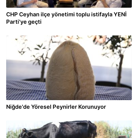
CHP Ceyhan ilçe yönetimi toplu istifayla YENİ
Parti'ye geçti
27.07.2026
Niğde'de Yöresel Peynirler Korunuyor
27.07.2026