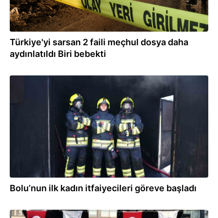
Türkiye'yi sarsan 2 faili meçhul dosya daha
aydınlatıldı Biri bebekti
31.07.2026
Bolu’nun ilk kadın itfaiyecileri göreve başladı