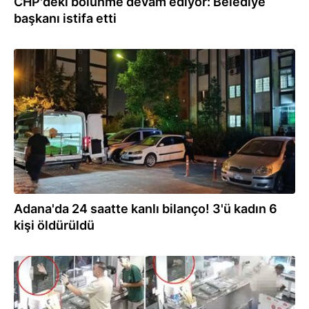
CHP'deki bölünme devam ediyor: Belediye
başkanı istifa etti
26.07.2026
Adana'da 24 saatte kanlı bilanço! 3'ü kadın 6
kişi öldürüldü
25.07.2026