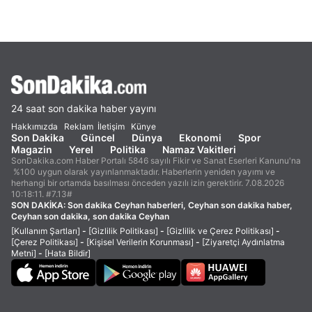
24 saat son dakika haber yayını
Hakkımızda
Reklam
İletişim
Künye
Son Dakika
Güncel
Dünya
Ekonomi
Spor
Magazin
Yerel
Politika
Namaz Vakitleri
SonDakika.com Haber Portalı 5846 sayılı Fikir ve Sanat Eserleri Kanunu'na
%100 uygun olarak yayınlanmaktadır. Haberlerin yeniden yayımı ve
herhangi bir ortamda basılması önceden yazılı izin gerektirir. 7.08.2026
10:18:11. #7.13#
SON DAKİKA:
Son dakika Ceyhan haberleri, Ceyhan son dakika haber,
Ceyhan son dakika, son dakika Ceyhan
[Kullanım Şartları]
-
[Gizlilik Politikası]
-
[Gizlilik ve Çerez Politikası]
-
[Çerez Politikası]
-
[Kişisel Verilerin Korunması]
-
[Ziyaretçi Aydınlatma
Metni]
-
[Hata Bildir]