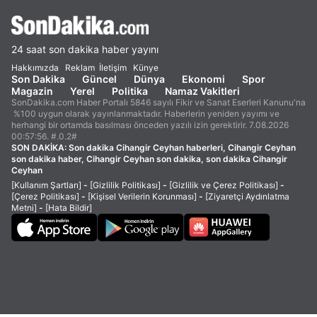
24 saat son dakika haber yayını
Hakkımızda
Reklam
İletişim
Künye
Son Dakika
Güncel
Dünya
Ekonomi
Spor
Magazin
Yerel
Politika
Namaz Vakitleri
SonDakika.com Haber Portalı 5846 sayılı Fikir ve Sanat Eserleri Kanunu'na
%100 uygun olarak yayınlanmaktadır. Haberlerin yeniden yayımı ve
herhangi bir ortamda basılması önceden yazılı izin gerektirir. 7.08.2026
00:57:56. #.0.2#
SON DAKİKA:
Son dakika Cihangir Ceyhan haberleri, Cihangir Ceyhan
son dakika haber, Cihangir Ceyhan son dakika, son dakika Cihangir
Ceyhan
[Kullanım Şartları]
-
[Gizlilik Politikası]
-
[Gizlilik ve Çerez Politikası]
-
[Çerez Politikası]
-
[Kişisel Verilerin Korunması]
-
[Ziyaretçi Aydınlatma
Metni]
-
[Hata Bildir]