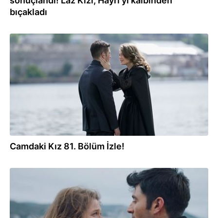
sonuçlandı! Laz Kızı, Hayri'yi kalbinden
bıçakladı
08.06.2023
Camdaki Kız 81. Bölüm İzle!
08.06.2023