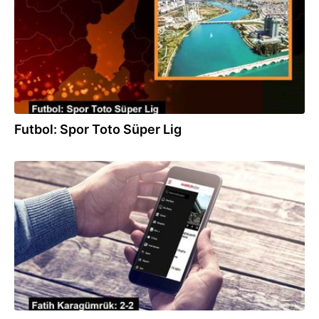
Futbol: Spor Toto Süper Lig
10.03.2023