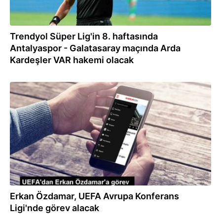
Trendyol Süper Lig'in 8. haftasında
Antalyaspor - Galatasaray maçında Arda
Kardeşler VAR hakemi olacak
18.07.2023
Erkan Özdamar, UEFA Avrupa Konferans
Ligi'nde görev alacak