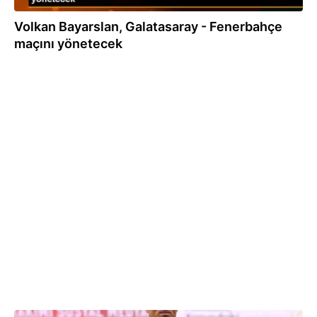
Volkan Bayarslan, Galatasaray - Fenerbahçe
maçını yönetecek