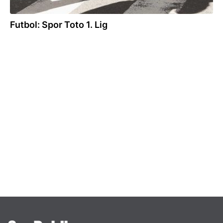
Futbol: Spor Toto 1. Lig