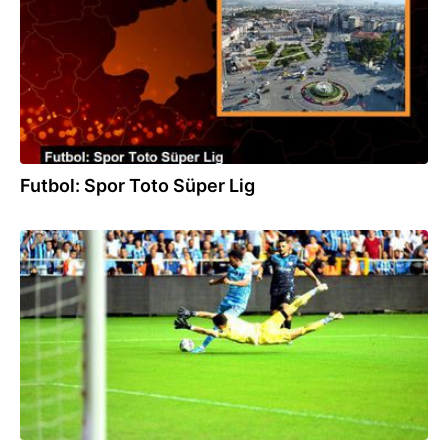
Futbol: Spor Toto Süper Lig
12.09.2022