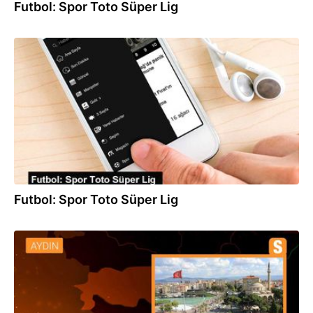
Futbol: Spor Toto Süper Lig
10.03.2023
Futbol: Spor Toto Süper Lig
06.03.2023