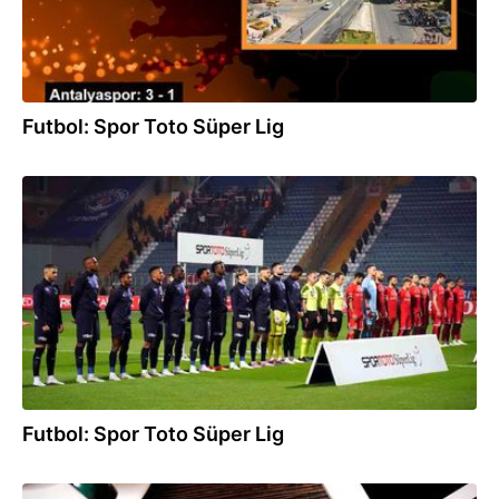
Futbol: Spor Toto Süper Lig
06.03.2023
Futbol: Spor Toto Süper Lig