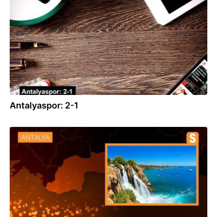
21.01.2023
Antalyaspor: 2-1
21.01.2023