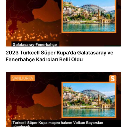
2023 Turkcell Süper Kupa'da Galatasaray ve
Fenerbahçe Kadroları Belli Oldu
04.04.2024