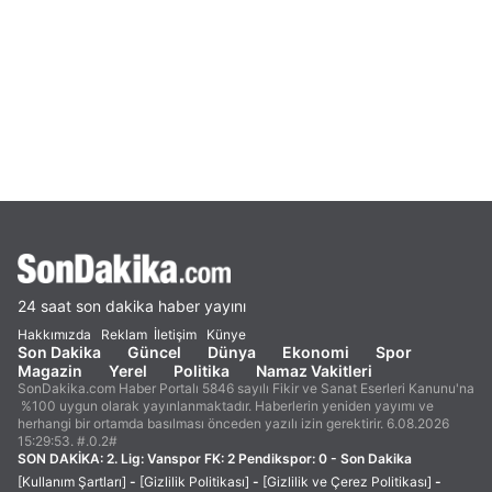
24 saat son dakika haber yayını
Hakkımızda
Reklam
İletişim
Künye
Son Dakika
Güncel
Dünya
Ekonomi
Spor
Magazin
Yerel
Politika
Namaz Vakitleri
SonDakika.com Haber Portalı 5846 sayılı Fikir ve Sanat Eserleri Kanunu'na
%100 uygun olarak yayınlanmaktadır. Haberlerin yeniden yayımı ve
herhangi bir ortamda basılması önceden yazılı izin gerektirir. 6.08.2026
15:29:53. #.0.2#
SON DAKİKA:
2. Lig: Vanspor FK: 2 Pendikspor: 0 - Son Dakika
[Kullanım Şartları]
-
[Gizlilik Politikası]
-
[Gizlilik ve Çerez Politikası]
-