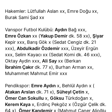
Hakemler: Lütfullah Aslan xx, Emre Doğu xx,
Burak Sami Şad xx
Vanspor Futbol Kulübü:
Aydın
Bağ xxx,
Emre Özkan
xx (
Yakup Demir
dk. 58 xx),
Şiyar
Kepir xxx, Barış Gök x (Sedat Cengiz dk. 21
xxx),
Abdulkadir Özdemir
xxx, Üzeyir Ergün
xxx, Selim Kayacı xx (Sedat Komi dk. 46 xxx),
Oktay Aydin xxx,
Ali Say
xx (Berkan
İbrahim Çakır
dk. 77 x), Burhan Arman xx,
Muhammet Mahmut Emir xxx
Pendikspor:
Emre Aydın
x, Behlül Aydın x (
Atakan Arslan
dk. 71 x),
Süheyl Çetin
x,
Ömer Can Sokullu
x,
Göksu
Türkdoğan x,
Kerem Kaya
x, Erdinç Pekgöz x (Özgür Çelik dk.
64 x),
Ömer Kandemir
x (Mahmut Caner Alioğlu