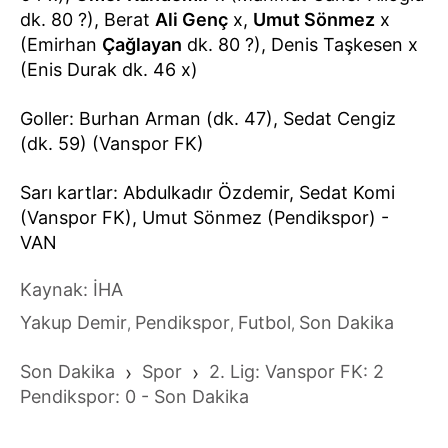
dk. 80 ?), Berat
Ali Genç
x,
Umut Sönmez
x
(Emirhan
Çağlayan
dk. 80 ?), Denis Taşkesen x
(Enis Durak dk. 46 x)
Goller: Burhan Arman (dk. 47), Sedat Cengiz
(dk. 59) (Vanspor FK)
Sarı kartlar: Abdulkadır Özdemir, Sedat Komi
(Vanspor FK), Umut Sönmez (Pendikspor) -
VAN
Kaynak: İHA
Yakup Demir
Pendikspor
Futbol
Son Dakika
,
,
,
Son Dakika
›
Spor
›
2. Lig: Vanspor FK: 2
Pendikspor: 0 - Son Dakika