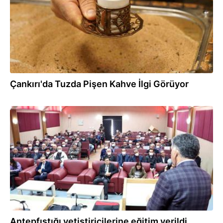
Çankırı'da Tuzda Pişen Kahve İlgi Görüyor
10.03.2022
Antepfıstığı yetiştiricilerine eğitim verildi