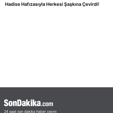
Hadise Hafızasıyla Herkesi Şaşkına Çevirdi!
24 saat son dakika haber yayını