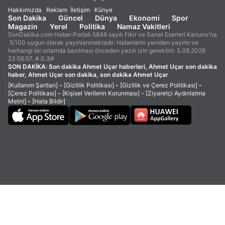
Hakkımızda
Reklam
İletişim
Künye
Son Dakika
Güncel
Dünya
Ekonomi
Spor
Magazin
Yerel
Politika
Namaz Vakitleri
SonDakika.com Haber Portalı 5846 sayılı Fikir ve Sanat Eserleri Kanunu'na
%100 uygun olarak yayınlanmaktadır. Haberlerin yeniden yayımı ve
herhangi bir ortamda basılması önceden yazılı izin gerektirir. 5.08.2026
23:56:57. #.0.3#
SON DAKİKA:
Son dakika Ahmet Uçar haberleri, Ahmet Uçar son dakika
haber, Ahmet Uçar son dakika, son dakika Ahmet Uçar
[Kullanım Şartları]
-
[Gizlilik Politikası]
-
[Gizlilik ve Çerez Politikası]
-
[Çerez Politikası]
-
[Kişisel Verilerin Korunması]
-
[Ziyaretçi Aydınlatma
Metni]
-
[Hata Bildir]