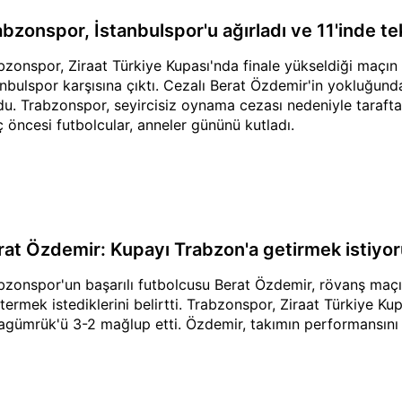
bzonspor, İstanbulspor'u ağırladı ve 11'inde tek
bzonspor, Ziraat Türkiye Kupası'nda finale yükseldiği maçın 1
anbulspor karşısına çıktı. Cezalı Berat Özdemir'in yokluğund
du. Trabzonspor, seyircisiz oynama cezası nedeniyle tarafta
 öncesi futbolcular, anneler gününü kutladı.
rat Özdemir: Kupayı Trabzon'a getirmek istiyo
bzonspor'un başarılı futbolcusu Berat Özdemir, rövanş maçı
termek istediklerini belirtti. Trabzonspor, Ziraat Türkiye Kup
agümrük'ü 3-2 mağlup etti. Özdemir, takımın performansını v