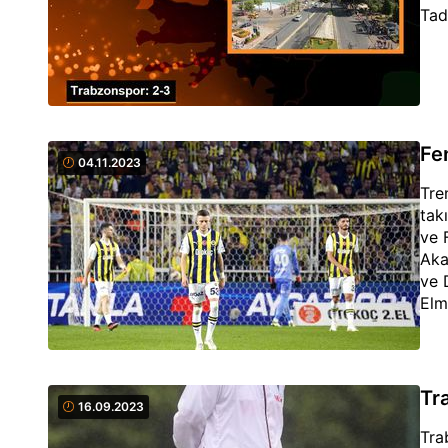
Tad
Fe
04.11.2023
Tre
tak
ve 
Aka
ve 
Elm
bul
Tr
16.09.2023
Tra