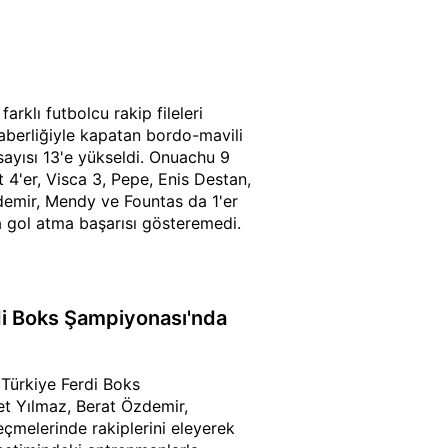
klı futbolcu rakip fileleri
raberliğiyle kapatan bordo-mavili
sayısı 13'e yükseldi. Onuachu 9
 4'er, Visca 3, Pepe, Enis Destan,
demir, Mendy ve Fountas da 1'er
 gol atma başarısı gösteremedi.
di Boks Şampiyonası'nda
Türkiye Ferdi Boks
et Yılmaz, Berat Özdemir,
eçmelerinde rakiplerini eleyerek