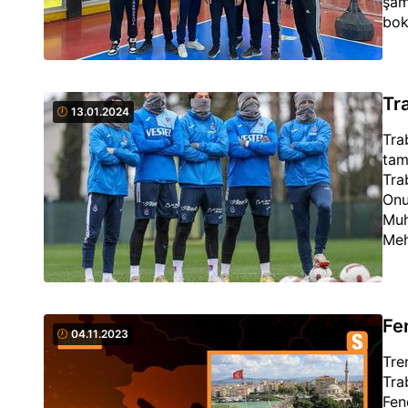
şam
bok
Tr
13.01.2024
Tra
tam
Tra
Onu
Muh
Meh
Gün
yer 
Fe
04.11.2023
Tre
Tra
Fen