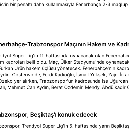
ic'in bir penaltı daha kullanmasıyla Fenerbahçe 2-3 mağlup 
nerbahçe-Trabzonspor Maçının Hakem ve Kadro
ndyol Süper Lig'in 11. haftasında oynanacak olan Fenerba
ım kadroları belli oldu. Maç, Ülker Stadyumu'nda oynanaca
Furkan Ürün hakem üçlüsü yönetecek. Fenerbahçe'nin kadro
ydin, Oosterwolde, Ferdi Kadıoğlu, İsmail Yüksek, Zajc, İrf
Dzeko yer alırken, Trabzonspor'un kadrosunda ise Uğurcan Ç
alı, Mehmet Can Aydın, Berat Özdemir, Mendy, Abdülkadir 
unuyor.
abzonspor, Beşiktaş'ı konuk edecek
bzonspor, Trendyol Süper Lig'in 5. haftasında yarın Beşiktaş