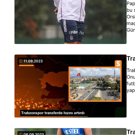
Pap
bu 
Ors
maç
Gün
Tr
11.09.2023
Tra
Onu
fut
yapt
Tr
06.09.2023