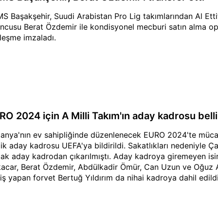
S Başakşehir, Suudi Arabistan Pro Lig takımlarından Al Ett
ncusu Berat Özdemir ile kondisyonel mecburi satın alma ops
leşme imzaladı.
RO 2024 için A Milli Takım'ın aday kadrosu belli
anya'nın ev sahipliğinde düzenlenecek EURO 2024'te mücad
ilik aday kadrosu UEFA'ya bildirildi. Sakatlıkları nedeniyle
ak aday kadrodan çıkarılmıştı. Aday kadroya giremeyen is
acar, Berat Özdemir, Abdülkadir Ömür, Can Uzun ve Oğuz Ay
iş yapan forvet Bertuğ Yıldırım da nihai kadroya dahil edildi