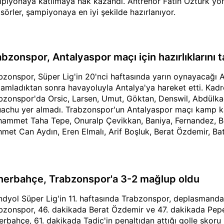
piyonaya katılmaya hak kazandı. Antrenör Fatih Öztürk yö
sörler, şampiyonaya en iyi şekilde hazırlanıyor.
abzonspor, Antalyaspor maçı için hazırlıklarını
bzonspor, Süper Lig'in 20'nci haftasında yarın oynayacağı An
amladıktan sonra havayoluyla Antalya'ya hareket etti. Kad
bzonspor'da Orsic, Larsen, Umut, Göktan, Denswil, Abdülka
achu yer almadı. Trabzonspor'un Antalyaspor maçı kamp k
ammet Taha Tepe, Onuralp Çevikkan, Baniya, Fernandez, B
met Can Aydın, Eren Elmalı, Arif Boşluk, Berat Özdemir, B
eş, Bakic, Bakasetas, Enis Bardhi, Edin Vişça, Fountas, Eni
aldı.
nerbahçe, Trabzonspor'a 3-2 mağlup oldu
ndyol Süper Lig'in 11. haftasında Trabzonspor, deplasmanda
bzonspor, 46. dakikada Berat Özdemir ve 47. dakikada Pepe'ni
erbahçe, 61. dakikada Tadic'in penaltıdan attığı golle skoru