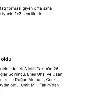
ifaq forması giyen orta saha
iyonlu 1+2 senelik kiralık
 oldu
ele edecek A Milli Takım'ın 26
 Çağlar Söyüncü, Enes Ünal ve Ozan
imler ise Doğan Alemdar, Cenk
dın oldu. Ümit Milli Takım'dan
.