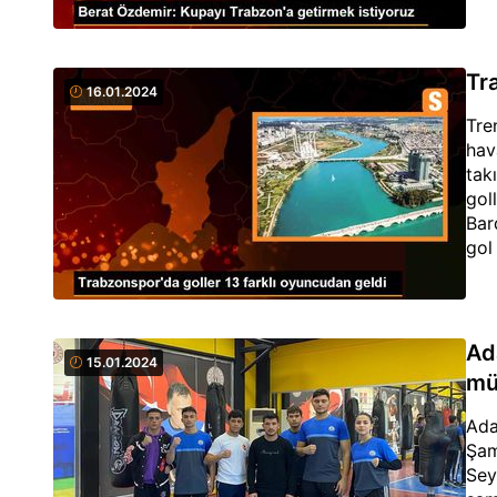
Tr
16.01.2024
Tre
hav
tak
gol
Bar
gol
Ad
15.01.2024
mü
Ada
Şam
Sey