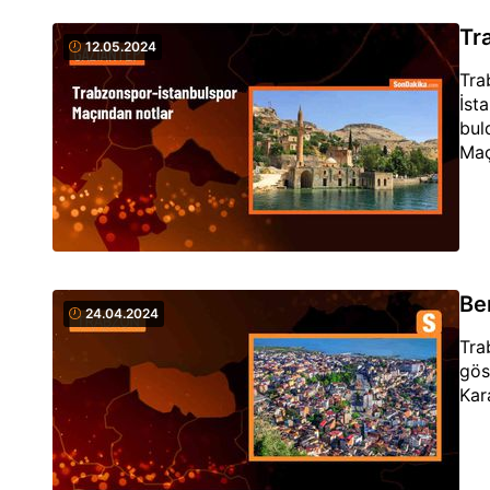
Tra
12.05.2024
Tra
İst
bul
Maç
Be
24.04.2024
Tra
gös
Kar