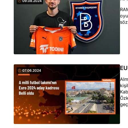
09.08.2024
RAM
oyu
söz
EU
07.06.2024
Alm
kiş
Kab
Özk
geç