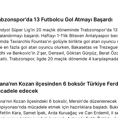
abzonspor'da 13 Futbolcu Gol Atmayı Başardı
ndyol Süper Lig'in 20 maçlık döneminde Trabzonspor'da 13 far
alandırmayı başardı. Haftayı 1-1'lik Bitexen Antalyaspor be
ımda Taxiarchis Fountas'ın golüyle birlikte gol atan oyuncu 
le en fazla gol atan oyuncu olurken, Bakasetas ve Trezeguet
dhi ve Benkovic'in 2'şer, Denswil, Göktan Gürpüz, Berat Öz
 attı. Trabzonspor, ligde 20 maçlık dönemde 4 karşılaşmada
ana'nın Kozan ilçesinden 6 boksör Türkiye Fer
cadele edecek
na'nın Kozan ilçesindeki 6 boksör, Mersin'de düzenlenecek 
piyonası'nda mücadele etmek için hazırlıklara başladı. Buk
fettin Kara, Samet İpek, Arda Kuruağaç ve Can Erdemli, il s