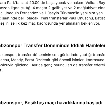
ara Park'ta saat 20.00'de başlayacak ve hakem Volkan Bay
sezon ligde çıktığı 4 maçta 2 galibiyet ve 2 mağlubiyet elde 
ic, Joaquin Fernandez ve Hüseyin Türkmen'in yanı sıra yeni
 saatinde belli olacak. Yeni transferler Paul Onuachu, Bat
eş'in ise ilk kez maç kadrosunda yer almaları bekleniyor.
abzonspor Transfer Döneminde İddialı Hamleler
bzonspor, transfer döneminin son günlerinde yaptığı transfer
achu, Mendy, Berat Özdemir gibi önemli isimleri kadrosuna
bolcuyla güçlendi. Ayrıca genç oyuncuları da transfer edere
ı.
abzonspor, Beşiktaş maçı hazırlıklarına başladı