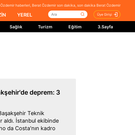
 Özdemir haberleri, Berat Özdemir son dakika, son dakika Berat Özdemir
İN
YEREL
Üye Girişi
Sağlık
Turizm
Eğitim
3.Sayfa
kşehir'de deprem: 3
aşakşehir Teknik
r aldı. İstanbul ekibinde
no da Costa'nın kadro