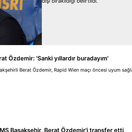
dışı bırakıldığı belirtildi.
rat Özdemir: 'Sanki yıllardır buradayım'
akşehirli Berat Özdemir, Rapid Wien maçı öncesi uyum sağlad
MS Başakşehir, Berat Özdemir'i transfer etti