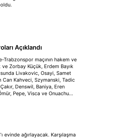
oldu.
ları Açıklandı
hçe-Trabzonspor maçının hakem ve
k ve Zorbay Küçük, Erdem Bayık
sunda Livakovic, Osayi, Samet
an Can Kahveci, Szymanski, Tadic
akır, Denswil, Baniya, Eren
Ömür, Pepe, Visca ve Onuachu
'ı evinde ağırlayacak. Karşılaşma