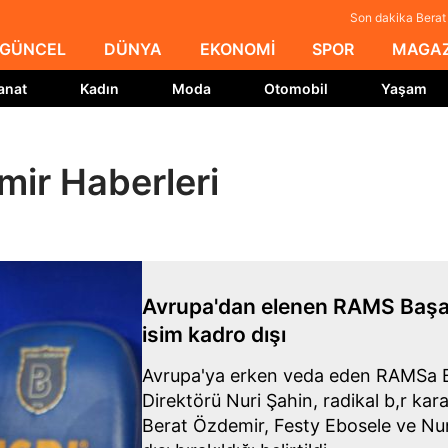
Son dakika Berat
GÜNCEL
DÜNYA
EKONOMİ
SPOR
MAGAZ
anat
Kadın
Moda
Otomobil
Yaşam
mir Haberleri
Avrupa'dan elenen RAMS Başa
isim kadro dışı
Avrupa'ya erken veda eden RAMSa B
Direktörü Nuri Şahin, radikal b,r kara
Berat Özdemir, Festy Ebosele ve Nu