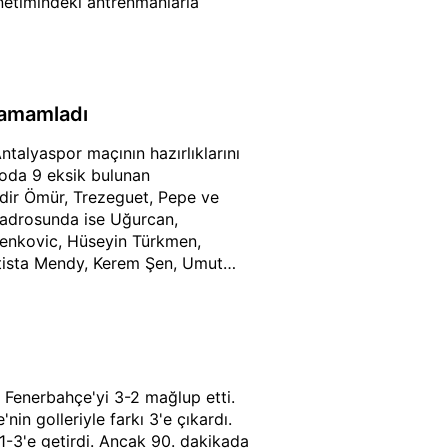
netimindeki antrenmanlarla
 tamamladı
talyaspor maçının hazırlıklarını
roda 9 eksik bulunan
dir Ömür, Trezeguet, Pepe ve
adrosunda ise Uğurcan,
enkovic, Hüseyin Türkmen,
atista Mendy, Kerem Şen, Umut
s Destan ve Poyraz Efe Yıldırım
 Fenerbahçe'yi 3-2 mağlup etti.
n golleriyle farkı 3'e çıkardı.
 1-3'e getirdi. Ancak 90. dakikada