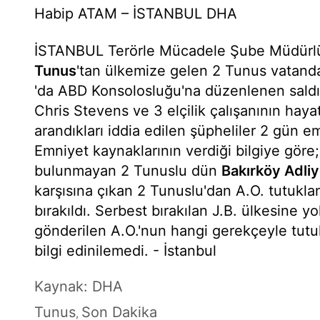
Habip ATAM – İSTANBUL DHA
İSTANBUL Terörle Mücadele Şube Müdürlü
Tunus
'tan ülkemize gelen 2 Tunus vatanda
'da ABD Konsolosluğu'na düzenlenen saldı
Chris Stevens ve 3 elçilik çalışanının hayatı
arandıkları iddia edilen şüpheliler 2 gün e
Emniyet kaynaklarının verdiği bilgiye göre; o
bulunmayan 2 Tunuslu dün
Bakırköy Adliy
karşısına çıkan 2 Tunuslu'dan A.O. tutuklan
bırakıldı. Serbest bırakılan J.B. ülkesine y
gönderilen A.O.'nun hangi gerekçeyle tut
bilgi edinilemedi. - İstanbul
Kaynak: DHA
Tunus
Son Dakika
,