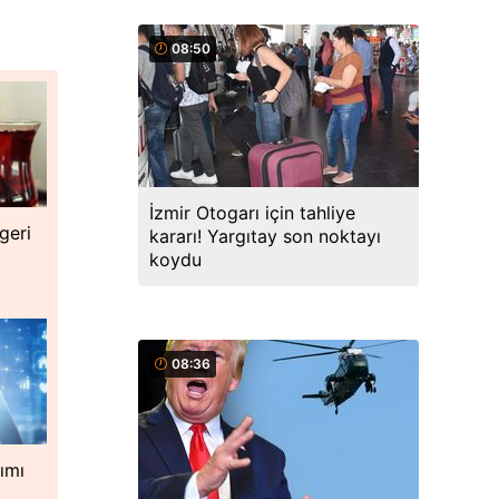
08:50
İzmir Otogarı için tahliye
geri
kararı! Yargıtay son noktayı
koydu
08:36
nımı
e