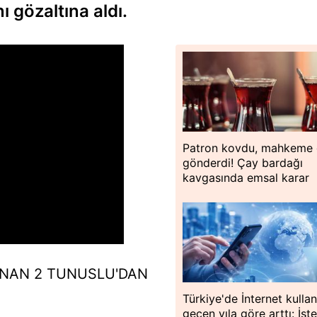
 gözaltına aldı.
Patron kovdu, mahkeme 
gönderdi! Çay bardağı
kavgasında emsal karar
LINAN 2 TUNUSLU'DAN
Türkiye'de İnternet kulla
geçen yıla göre arttı: İşt