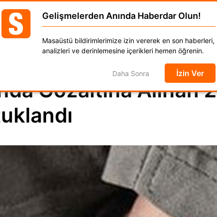
Atatürk Hav
Gelişmelerden Anında Haberdar Olun!
GÜNCEL
DÜNYA
EKONOMİ
SPOR
MAGAZ
Masaüstü bildirimlerimize izin vererek en son haberleri,
anat
Kadın
Moda
Otomobil
Yaşam
analizleri ve derinlemesine içerikleri hemen öğrenin.
İzin Ver
Daha Sonra
nda Gözaltına Alınan 2
tuklandı