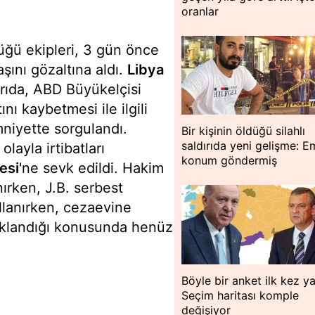
oranlar
ğü ekipleri, 3 gün önce
şını gözaltına aldı.
Libya
rıda, ABD Büyükelçisi
nı kaybetmesi ile ilgili
mniyette sorgulandı.
Bir kişinin öldüğü silahlı
saldırıda yeni gelişme: E
layla irtibatları
konum göndermiş
esi
'ne sevk edildi. Hakim
ırken, J.B. serbest
ollanırken, cezaevine
uklandığı konusunda henüz
Böyle bir anket ilk kez ya
Seçim haritası komple
değişiyor