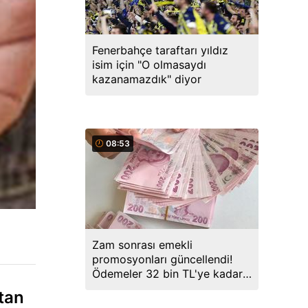
Fenerbahçe taraftarı yıldız
isim için "O olmasaydı
kazanamazdık" diyor
08:53
Zam sonrası emekli
promosyonları güncellendi!
Ödemeler 32 bin TL'ye kadar
çıkıyor
tan