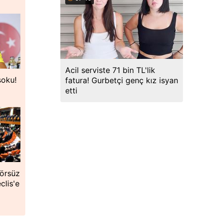
Acil serviste 71 bin TL'lik
şoku!
fatura! Gurbetçi genç kız isyan
etti
örsüz
clis'e