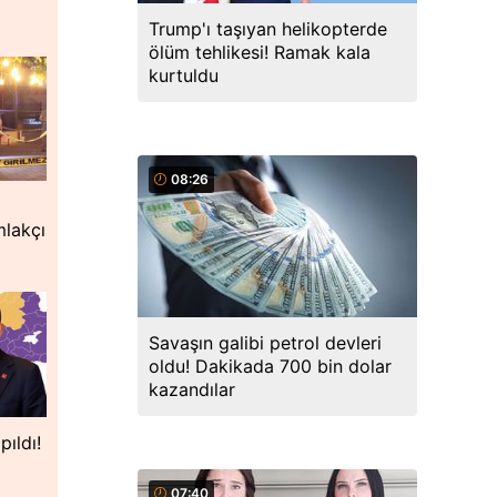
Trump'ı taşıyan helikopterde
ölüm tehlikesi! Ramak kala
kurtuldu
08:26
mlakçı
Savaşın galibi petrol devleri
oldu! Dakikada 700 bin dolar
kazandılar
pıldı!
07:40