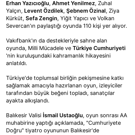
Erhan Yazıcıoğlu
,
Ahmet Yenilmez
, Zuhal
Yalçın,
Levent Özdilek
,
Şebnem Özinal
, Ziya
Kürküt,
Sefa Zengin
, Yiğit Yapıcı ve Volkan
Severcan'ın paylaştığı oyunda 110 kişi yer alıyor.
Vakıfbank'ın da destekleriyle sahne alan
oyunda, Milli Mücadele ve
Türkiye Cumhuriyeti
'nin kuruluşundaki kahramanlık hikayesini
anlatıldı.
Türkiye'de toplumsal birliğin pekişmesine katkı
sağlamak amacıyla hazırlanan oyun, izleyiciler
tarafından büyük beğeni topladı, sanatçılar
ayakta alkışlandı.
Balıkesir Valisi
İsmail Ustaoğlu
, oyun sonrası AA
muhabirine yaptığı açıklamada, "Cumhuriyete
Doğru" tiyatro oyununun Balıkesir'de