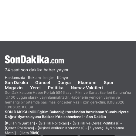
24 saat son dakika haber yayını
Hakkımızda
Reklam
İletişim
Künye
Son Dakika
Güncel
Dünya
Ekonomi
Spor
Magazin
Yerel
Politika
Namaz Vakitleri
SonDakika.com Haber Portalı 5846 sayılı Fikir ve Sanat Eserleri Kanunu'na
%100 uygun olarak yayınlanmaktadır. Haberlerin yeniden yayımı ve
herhangi bir ortamda basılması önceden yazılı izin gerektirir. 9.08.2026
13:06:02. #.0.3#
SON DAKİKA:
Milli Eğitim Bakanlığı tarafından hazırlanan 'Cumhuriyete
Doğru' tiyatro oyunu Balıkesir'de sahnelendi - Son Dakika
[Kullanım Şartları]
-
[Gizlilik Politikası]
-
[Gizlilik ve Çerez Politikası]
-
[Çerez Politikası]
-
[Kişisel Verilerin Korunması]
-
[Ziyaretçi Aydınlatma
Metni]
-
[Hata Bildir]