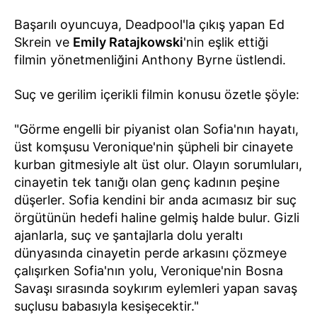
Başarılı oyuncuya, Deadpool'la çıkış yapan Ed
Skrein ve
Emily Ratajkowski
'nin eşlik ettiği
filmin yönetmenliğini Anthony Byrne üstlendi.
Suç ve gerilim içerikli filmin konusu özetle şöyle:
"Görme engelli bir piyanist olan Sofia'nın hayatı,
üst komşusu Veronique'nin şüpheli bir cinayete
kurban gitmesiyle alt üst olur. Olayın sorumluları,
cinayetin tek tanığı olan genç kadının peşine
düşerler. Sofia kendini bir anda acımasız bir suç
örgütünün hedefi haline gelmiş halde bulur. Gizli
ajanlarla, suç ve şantajlarla dolu yeraltı
dünyasında cinayetin perde arkasını çözmeye
çalışırken Sofia'nın yolu, Veronique'nin Bosna
Savaşı sırasında soykırım eylemleri yapan savaş
suçlusu babasıyla kesişecektir."