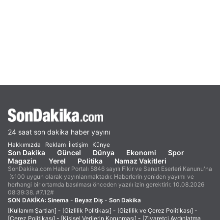
24 saat son dakika haber yayını
Hakkımızda
Reklam
İletişim
Künye
Son Dakika
Güncel
Dünya
Ekonomi
Spor
Magazin
Yerel
Politika
Namaz Vakitleri
SonDakika.com Haber Portalı 5846 sayılı Fikir ve Sanat Eserleri Kanunu'na
%100 uygun olarak yayınlanmaktadır. Haberlerin yeniden yayımı ve
herhangi bir ortamda basılması önceden yazılı izin gerektirir. 10.08.2026
08:39:38. #7.12#
SON DAKİKA:
Sinema - Beyaz Diş - Son Dakika
[Kullanım Şartları]
-
[Gizlilik Politikası]
-
[Gizlilik ve Çerez Politikası]
-
[Çerez Politikası]
-
[Kişisel Verilerin Korunması]
-
[Ziyaretçi Aydınlatma