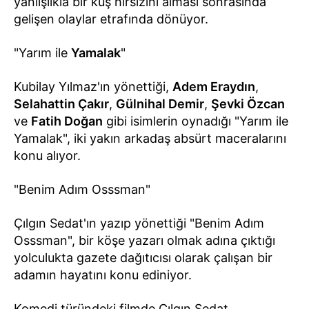
yanlışlıkla bir kuş hırsızını alması sonrasında
gelişen olaylar etrafında dönüyor.
"Yarım ile
Yamalak
"
Kubilay Yılmaz'ın yönettiği,
Adem Eraydın
,
Selahattin Çakır
,
Gülnihal Demir
,
Şevki Özcan
ve
Fatih Doğan
gibi isimlerin oynadığı "Yarım ile
Yamalak", iki yakın arkadaş absürt maceralarını
konu alıyor.
"Benim Adım Osssman"
Çılgın Sedat'ın yazıp yönettiği "Benim Adım
Osssman", bir köşe yazarı olmak adına çıktığı
yolculukta gazete dağıtıcısı olarak çalışan bir
adamın hayatını konu ediniyor.
Komedi türündeki filmde Çılgın Sedat,