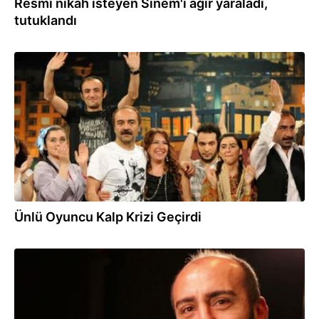
Resmi nikah isteyen Sinem'i ağır yaraladı,
tutuklandı
08.11.2022
Ünlü Oyuncu Kalp Krizi Geçirdi
08.11.2022