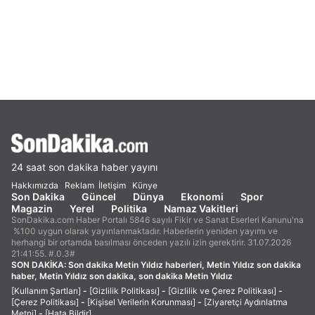
24 saat son dakika haber yayını
Hakkımızda
Reklam
İletişim
Künye
Son Dakika
Güncel
Dünya
Ekonomi
Spor
Magazin
Yerel
Politika
Namaz Vakitleri
SonDakika.com Haber Portalı 5846 sayılı Fikir ve Sanat Eserleri Kanunu'na
%100 uygun olarak yayınlanmaktadır. Haberlerin yeniden yayımı ve
herhangi bir ortamda basılması önceden yazılı izin gerektirir. 31.07.2026
21:41:55. #.0.3#
SON DAKİKA:
Son dakika Metin Yıldız haberleri, Metin Yıldız son dakika
haber, Metin Yıldız son dakika, son dakika Metin Yıldız
[Kullanım Şartları]
-
[Gizlilik Politikası]
-
[Gizlilik ve Çerez Politikası]
-
[Çerez Politikası]
-
[Kişisel Verilerin Korunması]
-
[Ziyaretçi Aydınlatma
Metni]
-
[Hata Bildir]